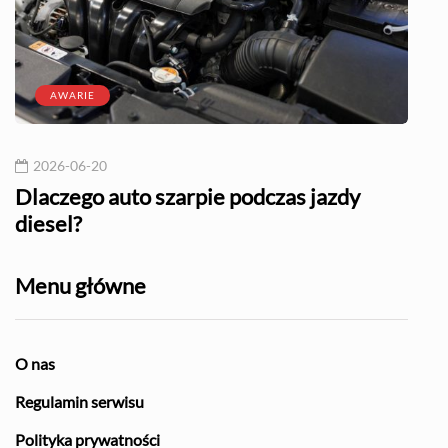
AWARIE
2026-06-20
20
l?
Dlaczego auto szarpie podczas jazdy
Naj
diesel?
Menu główne
O nas
Regulamin serwisu
Polityka prywatności