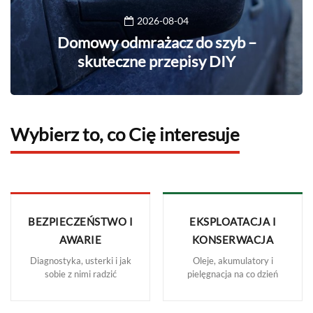
2026-08-04
Domowy odmrażacz do szyb –
skuteczne przepisy DIY
Wybierz to, co Cię interesuje
BEZPIECZEŃSTWO I
EKSPLOATACJA I
AWARIE
KONSERWACJA
Diagnostyka, usterki i jak
Oleje, akumulatory i
sobie z nimi radzić
pielęgnacja na co dzień