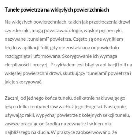
Tunele powietrza na wklęsłych powierzchniach
Na wklęsłych powierzchniach, takich jak przetłoczenia drzwi
czy zderzaki, mogą powstawać długie, wąskie pęcherzyki,
nazywane „tunelami” powietrza. Często są one wynikiem
błędu w aplikacji folii, gdy nie została ona odpowiednio
rozciągnięta i uformowana. Skorygowanie ich wymaga
cierpliwości i precyzji. Przykładem jest błąd w aplikacji folii na
wklęsłej powierzchni drzwi, skutkujący 'tunelami’ powietrza i
jak je skorygować.
Zacznij od jednego końca tunelu, delikatnie nakłuwając go
igłą co kilka centymetrów wzdłuż jego długości. Następnie,
używając rakli, wypychaj powietrze z kolejnych sekcji tunelu,
zawsze pracując od środka na zewnątrz i w kierunku
najbliższego nakłucia. W praktyce zaobserwowano, że