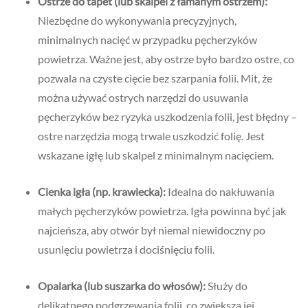
Ostrze do tapet (lub skalpel z łamanym ostrzem):
Niezbędne do wykonywania precyzyjnych,
minimalnych nacięć w przypadku pęcherzyków
powietrza. Ważne jest, aby ostrze było bardzo ostre, co
pozwala na czyste cięcie bez szarpania folii. Mit, że
można używać ostrych narzędzi do usuwania
pęcherzyków bez ryzyka uszkodzenia folii, jest błędny –
ostre narzędzia mogą trwale uszkodzić folię. Jest
wskazane igłę lub skalpel z minimalnym nacięciem.
Cienka igła (np. krawiecka):
Idealna do nakłuwania
małych pęcherzyków powietrza. Igła powinna być jak
najcieńsza, aby otwór był niemal niewidoczny po
usunięciu powietrza i dociśnięciu folii.
Opalarka (lub suszarka do włosów):
Służy do
delikatnego podgrzewania folii, co zwiększa jej