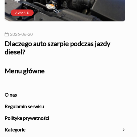
AWARIE
2026-06-20
20
l?
Dlaczego auto szarpie podczas jazdy
Naj
diesel?
Menu główne
O nas
Regulamin serwisu
Polityka prywatności
Kategorie