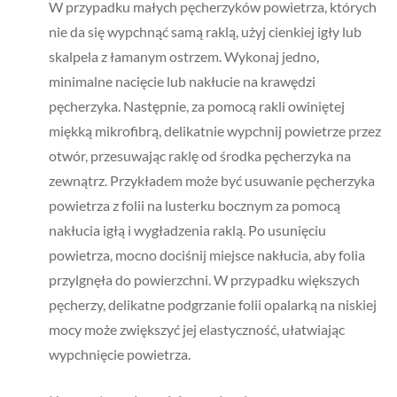
W przypadku małych pęcherzyków powietrza, których
nie da się wypchnąć samą raklą, użyj cienkiej igły lub
skalpela z łamanym ostrzem. Wykonaj jedno,
minimalne nacięcie lub nakłucie na krawędzi
pęcherzyka. Następnie, za pomocą rakli owiniętej
miękką mikrofibrą, delikatnie wypchnij powietrze przez
otwór, przesuwając raklę od środka pęcherzyka na
zewnątrz. Przykładem może być usuwanie pęcherzyka
powietrza z folii na lusterku bocznym za pomocą
nakłucia igłą i wygładzenia raklą. Po usunięciu
powietrza, mocno dociśnij miejsce nakłucia, aby folia
przylgnęła do powierzchni. W przypadku większych
pęcherzy, delikatne podgrzanie folii opalarką na niskiej
mocy może zwiększyć jej elastyczność, ułatwiając
wypchnięcie powietrza.