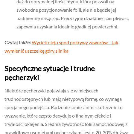
dąż do optymalnej ilości płynu, która pozwoli na
swobodne pozycjonowanie folii, ale nie będzie jej
nadmiernie nasączać. Precyzyjne działanie i cierpliwość
zapewnia uzyskania idealnie gładkiej powierzchni.
Czytaj także:
Wyciek oleju spod pokrywy zaworów – jak
wymienić uszczelkę góry silnika
Specyficzne sytuacje i trudne
pęcherzyki
Niektóre pęcherzyki pojawiają się w miejscach
trudnodostępnych lub mają nietypową formę, co wymaga
specjalnego podejścia. Radzenie sobie z nimi skutecznie to
wyzwanie, które często decyduje o finalnym efekcie i
trwałości oklejenia. Średnia żywotność folii samochodowej z
prawidłowo usuniętymi pęcherzykami jest o 20-30% dłuższa