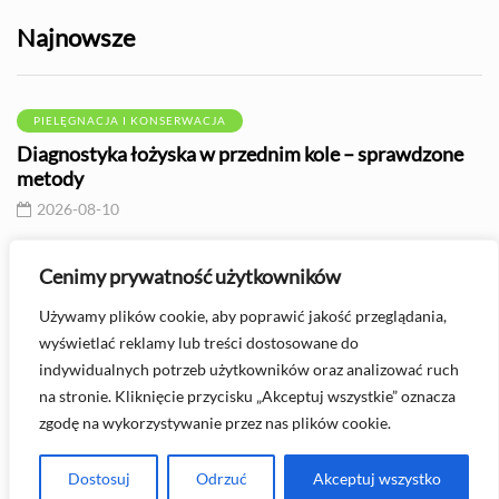
Najnowsze
PIELĘGNACJA I KONSERWACJA
Diagnostyka łożyska w przednim kole – sprawdzone
metody
2026-08-10
PORADY
Cenimy prywatność użytkowników
Przechowywanie opon – jak zadbać o ogumienie poza
Używamy plików cookie, aby poprawić jakość przeglądania,
sezonem?
wyświetlać reklamy lub treści dostosowane do
2026-08-10
indywidualnych potrzeb użytkowników oraz analizować ruch
na stronie. Kliknięcie przycisku „Akceptuj wszystkie” oznacza
zgodę na wykorzystywanie przez nas plików cookie.
Masz pytanie? Skontaktuj się z nami -
kontakt@automasterklub.pl
Dostosuj
Odrzuć
Akceptuj wszystko