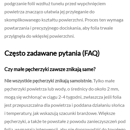
podgrzanie folii wzdłuż tunelu przed wypchnięciem
powietrza znacząco ułatwia jej przyleganie do
skomplikowanego kształtu powierzchni. Proces ten wymaga
powtarzania i precyzyjnego dociskania, aby folia trwale
przylgnęła do wklęsłej powierzchni.
Często zadawane pytania (FAQ)
Czy małe pęcherzyki zawsze znikają same?
Nie wszystkie pęcherzyki znikają samoistnie.
Tylko małe
pęcherzyki powietrza lub wody, o średnicy do około 2 mm,
mogą się wchłonąć w ciągu 2-4 tygodni, zwłaszcza jeśli folia
jest przepuszczalna dla powietrza i poddana działaniu słońca
i temperatury, jak wskazują szacunki branżowe. Większe
pęcherzyki, a także te powstałe z powodu zanieczyszczeń pod
folią, wymagają interwencji, aby nie doprowadzić do trwałego