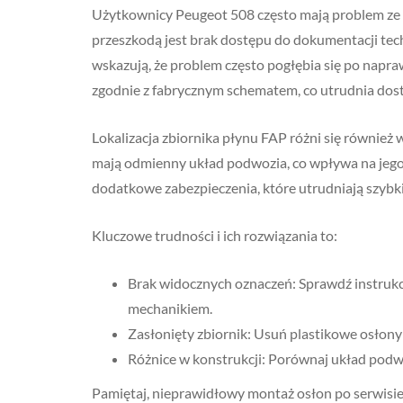
Użytkownicy Peugeot 508 często mają problem ze 
przeszkodą jest brak dostępu do dokumentacji tech
wskazują, że problem często pogłębia się po napr
zgodnie z fabrycznym schematem, co utrudnia dost
Lokalizacja zbiornika płynu FAP różni się również
mają odmienny układ podwozia, co wpływa na jeg
dodatkowe zabezpieczenia, które utrudniają szybk
Kluczowe trudności i ich rozwiązania to:
Brak widocznych oznaczeń: Sprawdź instrukc
mechanikiem.
Zasłonięty zbiornik: Usuń plastikowe osłony
Różnice w konstrukcji: Porównaj układ pod
Pamiętaj, nieprawidłowy montaż osłon po serwisie