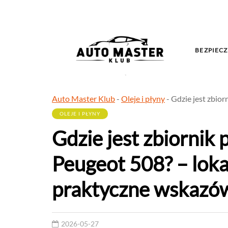
BEZPIECZ
Auto Master Klub
-
Oleje i płyny
-
Gdzie jest zbior
OLEJE I PŁYNY
Gdzie jest zbiornik
Peugeot 508? – lokal
praktyczne wskazó
2026-05-27