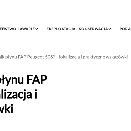
EŃSTWO I AWARIE
EKSPLOATACJA I KONSERWACJA
PORA
nik płynu FAP Peugeot 508? – lokalizacja i praktyczne wskazówki
 płynu FAP
izacja i
wki