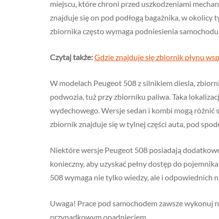
miejscu, które chroni przed uszkodzeniami mech
znajduje się on pod podłogą bagażnika, w okolicy t
zbiornika często wymaga podniesienia samochodu
Czytaj także:
Gdzie znajduje się zbiornik płynu ws
W modelach Peugeot 508 z silnikiem diesla, zbior
podwozia, tuż przy zbiorniku paliwa. Taka lokali
wydechowego. Wersje sedan i kombi mogą różnić si
zbiornik znajduje się w tylnej części auta, pod spo
Niektóre wersje Peugeot 508 posiadają dodatkowe
konieczny, aby uzyskać pełny dostęp do pojemnik
508 wymaga nie tylko wiedzy, ale i odpowiednich n
Uwaga! Prace pod samochodem zawsze wykonuj na 
przypadkowym opadnięciem.