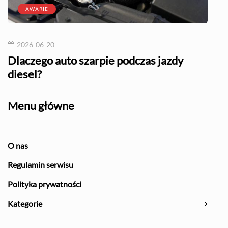
AWARIE
2026-06-20
20
l?
Dlaczego auto szarpie podczas jazdy
Naj
diesel?
Menu główne
O nas
Regulamin serwisu
Polityka prywatności
Kategorie