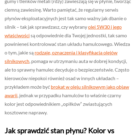
gumy i tlenków metali (rdzy) zawieszają się w płynie, tworząc
ciemną zawiesinę. Warto pamiętać, że regularny serwis
płynów eksploatacyjnych jest tak samo ważny jak dbanie o
silnik – tak jak sprawdzasz, czy wybrany
olej 5W30 i jego
właściwości
są odpowiednie dla Twojej jednostki, tak samo
powinieneś kontrolować stan układu hamulcowego. Wiedza
o tym, jakie są
rodzaje, oznaczenia i klasyfikacja olejów
silnikowych
, pomaga w utrzymaniu auta w dobrej kondycji,
ale to sprawny hamulec decyduje o bezpieczeństwie. Często
kierowców niepokoi również osad w innych układach –
przykładem może być
brokat w oleju silnikowym jako objaw
awarii
, jednak w przypadku hamulców to właśnie czarny
kolor jest odpowiednikiem „opiłków” zwiastujących
kosztowne naprawy.
Jak sprawdzić stan płynu? Kolor vs