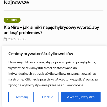
Najnowsze
SILNIKI
Kia Niro – jaki silnik i napęd hybrydowy wybrać, aby
uniknąć problemów?
2026-08-08
PIELĘGNACJA I KONSERWACJA
Cenimy prywatność użytkowników
Jak sprawdzić serwo hamulcowe? – poradnik
Używamy plików cookie, aby poprawić jakość przeglądania,
diagnostyczny
wyświetlać reklamy lub treści dostosowane do
2026-08-08
indywidualnych potrzeb użytkowników oraz analizować ruch
na stronie. Kliknięcie przycisku „Akceptuj wszystkie” oznacza
zgodę na wykorzystywanie przez nas plików cookie.
Masz pytanie? Skontaktuj się z nami -
kontakt@automasterklub.pl
Dostosuj
Odrzuć
Akceptuj wszystko