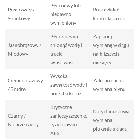
Płyn nowy lub
Przejrzysty /
Brak działań,
niedawno
Słomkowy
kontrola za rok
wymieniony
Płyn zaczyna
Zaplanuj
Jasnobrązowy /
chłonąć wodę i
wymianę w ciągu
Miodowy
tracić
najbliższych
właściwości
miesięcy
Wysoka
Ciemnobrązowy
Zalecana pilna
zawartość wody i
/ Brudny
wymiana płynu
początki korozji
Krytyczne
Natychmiastowa
Czarny /
zanieczyszczenie,
wymiana i
Nieprzejrzysty
ryzyko awarii
płukanie układu
ABS