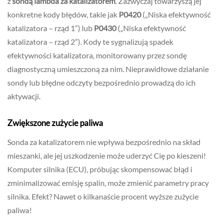
z
sondą lambda za katalizatorem
. Zazwyczaj towarzyszą jej
konkretne kody błędów, takie jak
P0420
(„Niska efektywność
katalizatora – rząd 1”) lub
P0430
(„Niska efektywność
katalizatora – rząd 2”). Kody te sygnalizują spadek
efektywności katalizatora, monitorowany przez sondę
diagnostyczną umieszczoną za nim. Nieprawidłowe działanie
sondy lub błędne odczyty bezpośrednio prowadzą do ich
aktywacji.
Zwiększone zużycie paliwa
Sonda za katalizatorem nie wpływa bezpośrednio na skład
mieszanki, ale jej uszkodzenie może uderzyć Cię po kieszeni!
Komputer silnika (ECU), próbując skompensować błąd i
zminimalizować emisję spalin, może zmienić parametry pracy
silnika. Efekt? Nawet o kilkanaście procent wyższe zużycie
paliwa!