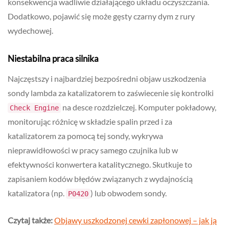
konsekwencja wadliwie działającego układu oczyszczania.
Dodatkowo, pojawić się może gęsty czarny dym z rury
wydechowej.
Niestabilna praca silnika
Najczęstszy i najbardziej bezpośredni objaw uszkodzenia
sondy lambda za katalizatorem to zaświecenie się kontrolki
na desce rozdzielczej. Komputer pokładowy,
Check Engine
monitorując różnicę w składzie spalin przed i za
katalizatorem za pomocą tej sondy, wykrywa
nieprawidłowości w pracy samego czujnika lub w
efektywności konwertera katalitycznego. Skutkuje to
zapisaniem kodów błędów związanych z wydajnością
katalizatora (np.
) lub obwodem sondy.
P0420
Czytaj także:
Objawy uszkodzonej cewki zapłonowej – jak ją