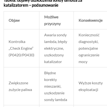
Tabela: objawy uszkodzenia sondy lambda za
katalizatorem – podsumowanie
Możliwe
Objaw
Konsekwencje
przyczyny
Awaria sondy
Konieczność
Kontrolka
lambda, błędy
diagnostyki,
„Check Engine”
elektryczne,
potencjalne
(P0420/P0430)
uszkodzony
ograniczenie
katalizator
mocy
Błędne
korekty
Zwiększone
Wyższe koszty
mieszanki,
zużycie paliwa
eksploatacji
uszkodzenie
sondy lambda