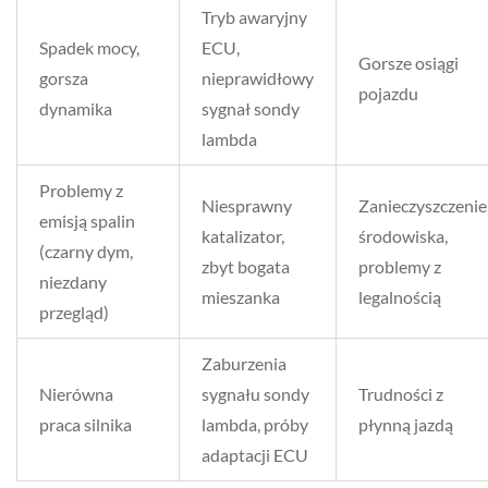
Tryb awaryjny
Spadek mocy,
ECU,
Gorsze osiągi
gorsza
nieprawidłowy
pojazdu
dynamika
sygnał sondy
lambda
Problemy z
Niesprawny
Zanieczyszczenie
emisją spalin
katalizator,
środowiska,
(czarny dym,
zbyt bogata
problemy z
niezdany
mieszanka
legalnością
przegląd)
Zaburzenia
Nierówna
sygnału sondy
Trudności z
praca silnika
lambda, próby
płynną jazdą
adaptacji ECU