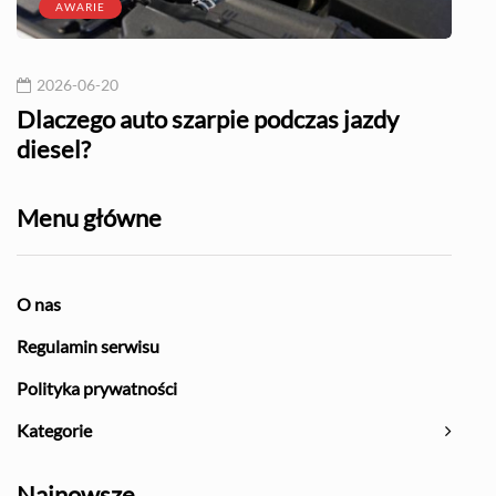
AWARIE
2026-06-20
20
l?
Dlaczego auto szarpie podczas jazdy
Naj
diesel?
Menu główne
O nas
Regulamin serwisu
Polityka prywatności
Kategorie
Najnowsze