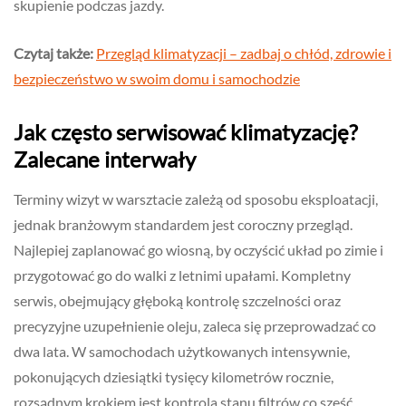
skupienie podczas jazdy.
Czytaj także:
Przegląd klimatyzacji – zadbaj o chłód, zdrowie i
bezpieczeństwo w swoim domu i samochodzie
Jak często serwisować klimatyzację?
Zalecane interwały
Terminy wizyt w warsztacie zależą od sposobu eksploatacji,
jednak branżowym standardem jest coroczny przegląd.
Najlepiej zaplanować go wiosną, by oczyścić układ po zimie i
przygotować go do walki z letnimi upałami. Kompletny
serwis, obejmujący głęboką kontrolę szczelności oraz
precyzyjne uzupełnienie oleju, zaleca się przeprowadzać co
dwa lata. W samochodach użytkowanych intensywnie,
pokonujących dziesiątki tysięcy kilometrów rocznie,
rozsądnym krokiem jest kontrola stanu filtrów co sześć