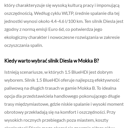
który charakteryzuje się wysoką kulturą pracy i imponującą
oszczędnością. Według cyklu WLTP, średnie spalanie dla tej
jednostki wynosi około 4.4-4.6 l/100 km. Ten silnik Diesla jest
zgodny z normą emisji Euro 6d, co potwierdza jego
ekologiczny charakter i nowoczesne rozwiązania w zakresie
oczyszczania spalin.
Kiedy warto wybrać silnik Diesla w Mokka B?
Istnieją scenariusze, w których 1.5 BlueHDi jest dobrym
wyborem. Silnik 1.5 BlueHDi oferuje najlepszą efektywność
paliwową na długich trasach w gamie Mokka B. To idealna
opcja dla przedstawiciela handlowego pokonującego długie
trasy międzymiastowe, gdzie niskie spalanie i wysoki moment
obrotowy przekładają się na komfort i oszczędności. Przy
wysokich rocznych przebiegach poza miastem, koszty
eksploatacji Diesla mogą okazać się znacznie niższe niż w