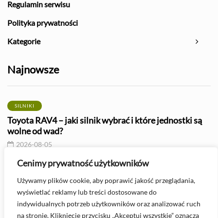
Regulamin serwisu
Polityka prywatności
Kategorie
Najnowsze
SILNIKI
Toyota RAV4 – jaki silnik wybrać i które jednostki są
wolne od wad?
2026-08-05
Cenimy prywatność użytkowników
AWARIE
Używamy plików cookie, aby poprawić jakość przeglądania,
Zapchany filtr powietrza - objawy i wpływ na silnik
wyświetlać reklamy lub treści dostosowane do
2026-08-05
indywidualnych potrzeb użytkowników oraz analizować ruch
na stronie. Kliknięcie przycisku „Akceptuj wszystkie” oznacza