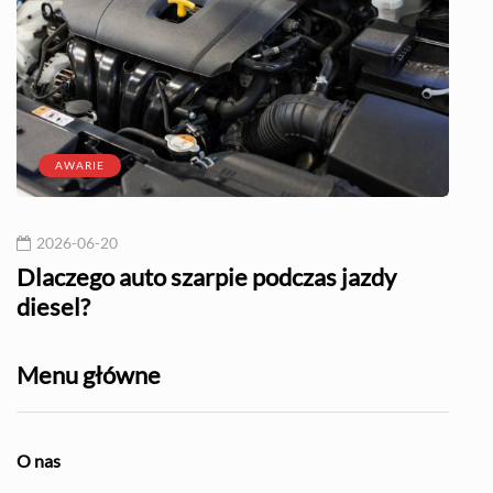
AWARIE
2026-06-20
20
l?
Dlaczego auto szarpie podczas jazdy
Naj
diesel?
Menu główne
O nas