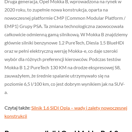
Druga generacja, Opel Mokka B, wprowadzona na rynek w
2020 roku, to zupełnie nowa konstrukcja, oparta na
nowoczesnej platformie CMP (Common Modular Platform /
EMP1) Grupy PSA. Ta zmiana technologiczna zaowocowała
całkowicie odmienną gamą silnikową. W Mokka B znajdziemy
głównie silniki benzynowe 1.2 PureTech, Diesla 1.5 BlueHDi
oraz w pełni elektryczną wersję Mokka-e, co daje szeroki
wybór dla różnych preferencji kierowców. Podczas testów
Mokka B 1.2 PureTech 130 KM na drodze ekspresowej S8,
zauważyłem, że średnie spalanie utrzymywało się na
poziomie 6,5 l/100 km, co jest dobrym wynikiem jak na SUV-
a.
Czytaj także:
Silnik 1.6 SIDI Opla – wady i zalety nowoczesnej
konstrukcji