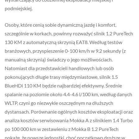
podmiejskiej.
Osoby, które cenią sobie dynamiczną jazdę i komfort,
szczególnie w korkach, powinny rozważyć silnik 1.2 PureTech
130 KM z automatyczną skrzynią EAT8. Według testów
branżowych, przyspieszenie 0-100 km/h w 9.2 sekundy (z
manualną skrzynią) świadczy o jego możliwościach.
Natomiast dla przedstawicieli handlowych lub osób
pokonujących długie trasy międzymiastowe, silnik 1.5
BlueHDi 110 KM będzie najbardziej efektywny. Średnie
spalanie na poziomie około 4.4-4.6 l/100 km, według danych
WLTP, czyni go niezwykle oszczędnym na dłuższych
dystansach. Porównanie ogólnych kosztów eksploatacji oraz
analiza kosztów serwisowania Mokka A z silnikiem 1.4 Turbo
po 100 000 km w zestawieniu z Mokka B 1.2 PureTech
pokaże, że nowsze jednostki, choć początkowo droższe w