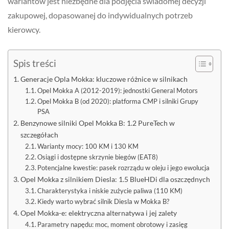
wariantów jest niezbędne dla podjęcia świadomej decyzji
zakupowej, dopasowanej do indywidualnych potrzeb
kierowcy.
Spis treści
Generacje Opla Mokka: kluczowe różnice w silnikach
Opel Mokka A (2012-2019): jednostki General Motors
Opel Mokka B (od 2020): platforma CMP i silniki Grupy
PSA
Benzynowe silniki Opel Mokka B: 1.2 PureTech w
szczegółach
Warianty mocy: 100 KM i 130 KM
Osiągi i dostępne skrzynie biegów (EAT8)
Potencjalne kwestie: pasek rozrządu w oleju i jego ewolucja
Opel Mokka z silnikiem Diesla: 1.5 BlueHDi dla oszczędnych
Charakterystyka i niskie zużycie paliwa (110 KM)
Kiedy warto wybrać silnik Diesla w Mokka B?
Opel Mokka-e: elektryczna alternatywa i jej zalety
Parametry napędu: moc, moment obrotowy i zasięg