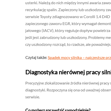
usterki. Należą do nich między innymi awaria zawo
recyrkulację spalin. Zapieczony lub uszkodzony z
serwisie Toyoty zdiagnozowano w Corolli 1.4 D4D 
zapieczonego zaworu EGR, który wymagał demontaż
jałowego (IACV), który reguluje dopływ powietrza
jeśli jest zabrudzony lub uszkodzony. Problemy mec
czy uszkodzony rozrząd, to rzadsze, ale poważniejs
Czytaj także:
Spadek mocy silnika – najczęstsze pr
Diagnostyka nierównej pracy siln
Precyzyjne zlokalizowanie źródła nierównej pracy
diagnostyki. Rozpoczyna się ona od uważnej obser
serwisie.
Co możesz sprawdzić samodzielnie?