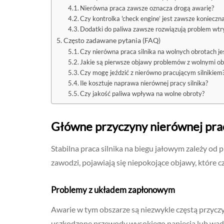
Nierówna praca zawsze oznacza drogą awarię?
Czy kontrolka 'check engine’ jest zawsze konieczn
Dodatki do paliwa zawsze rozwiązują problem wt
Często zadawane pytania (FAQ)
Czy nierówna praca silnika na wolnych obrotach je
Jakie są pierwsze objawy problemów z wolnymi o
Czy mogę jeździć z nierówno pracującym silnikiem
Ile kosztuje naprawa nierównej pracy silnika?
Czy jakość paliwa wpływa na wolne obroty?
Główne przyczyny nierównej prac
Stabilna praca silnika na biegu jałowym zależy od 
zawodzi, pojawiają się niepokojące objawy, które c
Problemy z układem zapłonowym
Awarie w tym obszarze są niezwykle częstą przyczy
uszkodzone przewody wysokiego napięcia lub wadl