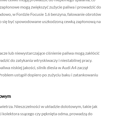
e zapłonowe mogą zwiększyć zużycie paliwa i prowadzić do
kładowo, w Fordzie Focusie 1.6 benzyna, falowanie obrotów
ło się być spowodowane uszkodzoną cewką zapłonową na
acze lub niewystarczające ciśnienie paliwa mogą zakłócić
dzić do zatykania wtryskiwaczy i niestabilnej pracy.
wa niskiej jakości, silnik diesla w Audi A4 zaczął
roblem ustąpił dopiero po zużyciu baku i zatankowaniu
chowym
owietrza. Nieszczelności w układzie dolotowym, takie jak
ki kolektora ssącego czy pęknięta odma, prowadzą do