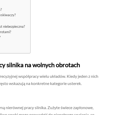
a?
ryskiwaczy?
st niebezpieczna?
brotami?
?
y silnika na wolnych obrotach
precyzyjnej współpracy wielu układów. Kiedy jeden z nich
zęsto wskazują na konkretne kategorie usterek.
ną nierównej pracy silnika. Zużyte świece zapłonowe,
iwe cewki mogą prowadzić do niepełnego spalania, co