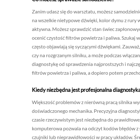
Zanim udasz się do warsztatu, możesz samodzieln
na wszelkie nietypowe dźwięki, kolor dymu z rury w
aktywna. Możesz sprawdzić stan świec zapłonowych
ocenić czystość filtrów powietrza i paliwa. Szukaj
często objawiają się syczącymi dźwiękami. Zauważ,
czy na rozgrzanym silniku, a może podczas włącz
diagnostykę od sprawdzenia najprostszych i najczę
filtrów powietrza i paliwa, a dopiero potem przec
Kiedy niezbędna jest profesjonalna diagnostyk
Większość problemów z nierówną pracą silnika wym
doświadczonego mechanika. Precyzyjna diagnostyk
czasie rzeczywistym jest niezbędna do prawidłowe
komputerowa pozwala na odczyt kodów błędów z sy
czujniki lub nieprawidłowości w pracy układów. Śr