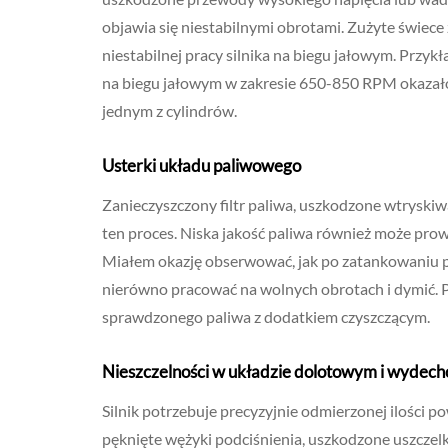
objawia się niestabilnymi obrotami. Zużyte świec
niestabilnej pracy silnika na biegu jałowym. Przy
na biegu jałowym w zakresie 650-850 RPM okaza
jednym z cylindrów.
Usterki układu paliwowego
Zanieczyszczony filtr paliwa, uszkodzone wtryskiw
ten proces. Niska jakość paliwa również może prowa
Miałem okazję obserwować, jak po zatankowaniu pali
nierówno pracować na wolnych obrotach i dymić. P
sprawdzonego paliwa z dodatkiem czyszczącym.
Nieszczelności w układzie dolotowym i wyde
Silnik potrzebuje precyzyjnie odmierzonej ilości p
pęknięte wężyki podciśnienia, uszkodzone uszczel