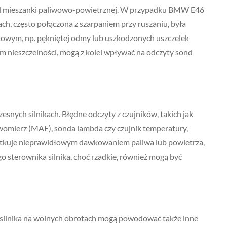
ład mieszanki paliwowo-powietrznej. W przypadku BMW E46
ch, często połączona z szarpaniem przy ruszaniu, była
owym, np. pękniętej odmy lub uszkodzonych uszczelek
 nieszczelności, mogą z kolei wpływać na odczyty sond
nych silnikach. Błędne odczyty z czujników, takich jak
womierz (MAF), sonda lambda czy czujnik temperatury,
utkuje nieprawidłowym dawkowaniem paliwa lub powietrza,
 sterownika silnika, choć rzadkie, również mogą być
 silnika na wolnych obrotach mogą powodować także inne