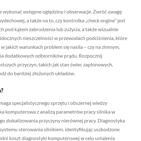
ie wykonać wstępne oględziny i obserwacje. Zwróć uwagę
ydechowej, a także na to, czy kontrolka „check engine” jest
 pod kątem zabrudzenia lub zużycia, a także wizualnie
 widocznych nieszczelności w przewodach podciśnienia, które
 w jakich warunkach problem się nasila – czy na zimnym,
ania dodatkowych odbiorników prądu. Rozpocznij
stszych przyczyn, takich jak stan świec zapłonowych,
hodź do bardziej złożonych układów.
a?
aga specjalistycznego sprzętu i obszernej wiedzy
a komputerowa z analizą parametrów pracy silnika w
go zlokalizowania przyczyny nierównej pracy. Diagnostyka
stemu sterowania silnikiem, identyfikując uszkodzone
edni koszt diagnostyki komputerowej w celu ustalenia