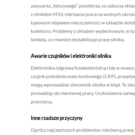
zasysania „fałszywego” powietrza, co zaburza sk
z silnikiem M54, nierówna praca na wolnych obrota
typowym objawem nieszczelności w układzie dolot
kolektora. Problemy z układem wydechowym, w tym
lambda, co również destabilizuje pracę silnika.
Awarie czujników i elektroniki silnika
Elektronika odgrywa fundamentalną rolę w nowoczes
czujnik położenia wału korbowego (CKP), przepły
mogą wprowadzać sterownik silnika w błąd. To sk
prowadząc do nierównej pracy. Uszkodzenia samego
przyczyną.
Inne rzadsze przyczyny
Oprócz najczęstszych problemów, nierówną pracę