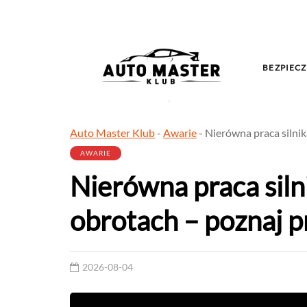
BEZPIECZ
Auto Master Klub
-
Awarie
-
Nierówna praca silni
AWARIE
Nierówna praca siln
obrotach – poznaj p
2026-08-04