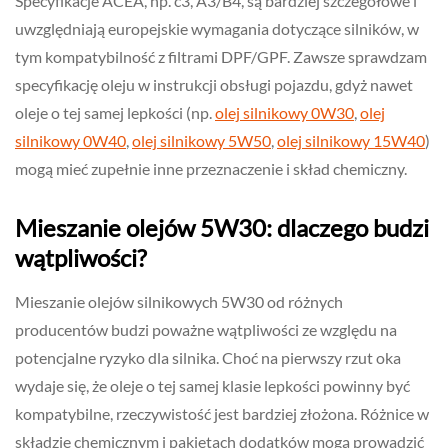
Specyfikacje ACEA, np. c3, A3/B4, są bardziej szczegółowe i
uwzględniają europejskie wymagania dotyczące silników, w
tym kompatybilność z filtrami DPF/GPF. Zawsze sprawdzam
specyfikację oleju w instrukcji obsługi pojazdu, gdyż nawet
oleje o tej samej lepkości (np.
olej silnikowy 0W30
,
olej
silnikowy 0W40
,
olej silnikowy 5W50
,
olej silnikowy 15W40
)
mogą mieć zupełnie inne przeznaczenie i skład chemiczny.
Mieszanie olejów 5W30: dlaczego budzi
wątpliwości?
Mieszanie olejów silnikowych 5W30 od różnych
producentów budzi poważne wątpliwości ze względu na
potencjalne ryzyko dla silnika. Choć na pierwszy rzut oka
wydaje się, że oleje o tej samej klasie lepkości powinny być
kompatybilne, rzeczywistość jest bardziej złożona. Różnice w
składzie chemicznym i pakietach dodatków mogą prowadzić