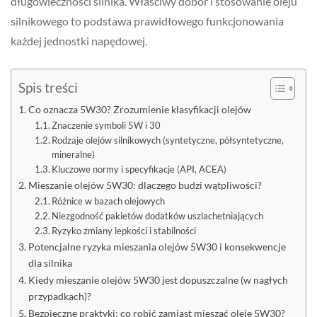
długowieczności silnika. Właściwy dobór i stosowanie oleju
silnikowego to podstawa prawidłowego funkcjonowania
każdej jednostki napędowej.
Spis treści
Co oznacza 5W30? Zrozumienie klasyfikacji olejów
Znaczenie symboli 5W i 30
Rodzaje olejów silnikowych (syntetyczne, półsyntetyczne,
mineralne)
Kluczowe normy i specyfikacje (API, ACEA)
Mieszanie olejów 5W30: dlaczego budzi wątpliwości?
Różnice w bazach olejowych
Niezgodność pakietów dodatków uszlachetniających
Ryzyko zmiany lepkości i stabilności
Potencjalne ryzyka mieszania olejów 5W30 i konsekwencje
dla silnika
Kiedy mieszanie olejów 5W30 jest dopuszczalne (w nagłych
przypadkach)?
Bezpieczne praktyki: co robić zamiast mieszać oleje 5W30?