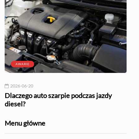
AWARIE
2026-06-20
20
l?
Dlaczego auto szarpie podczas jazdy
Naj
diesel?
Menu główne