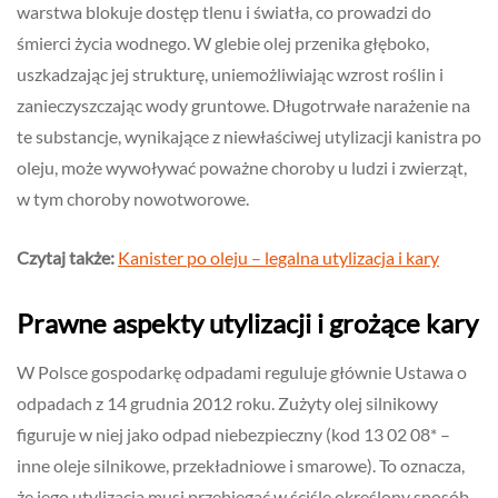
warstwa blokuje dostęp tlenu i światła, co prowadzi do
śmierci życia wodnego. W glebie olej przenika głęboko,
uszkadzając jej strukturę, uniemożliwiając wzrost roślin i
zanieczyszczając wody gruntowe. Długotrwałe narażenie na
te substancje, wynikające z niewłaściwej utylizacji kanistra po
oleju, może wywoływać poważne choroby u ludzi i zwierząt,
w tym choroby nowotworowe.
Czytaj także:
Kanister po oleju – legalna utylizacja i kary
Prawne aspekty utylizacji i grożące kary
W Polsce gospodarkę odpadami reguluje głównie Ustawa o
odpadach z 14 grudnia 2012 roku. Zużyty olej silnikowy
figuruje w niej jako odpad niebezpieczny (kod 13 02 08* –
inne oleje silnikowe, przekładniowe i smarowe). To oznacza,
że jego utylizacja musi przebiegać w ściśle określony sposób,