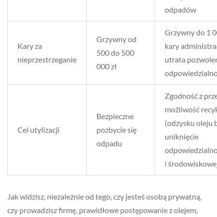
odpadów
Grzywny do 1 0
Grzywny od
Kary za
kary administra
500 do 500
nieprzestrzeganie
utrata pozwole
000 zł
odpowiedzialno
Zgodność z prz
możliwość recy
Bezpieczne
(odzysku oleju 
Cel utylizacji
pozbycie się
uniknięcie
odpadu
odpowiedzialno
i środowiskowe
Jak widzisz, niezależnie od tego, czy jesteś osobą prywatną,
czy prowadzisz firmę, prawidłowe postępowanie z olejem,