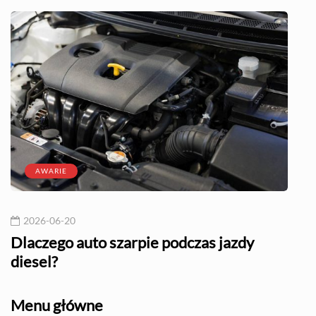
AWARIE
2026-06-20
20
l?
Dlaczego auto szarpie podczas jazdy
Naj
diesel?
Menu główne