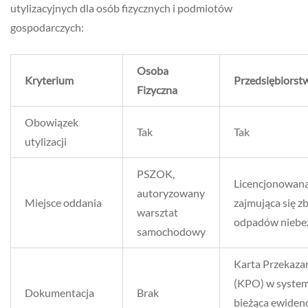
utylizacyjnych dla osób fizycznych i podmiotów
gospodarczych:
Osoba
Kryterium
Przedsiębiorst
Fizyczna
Obowiązek
Tak
Tak
utylizacji
PSZOK,
Licencjonowana
autoryzowany
Miejsce oddania
zajmująca się z
warsztat
odpadów niebe
samochodowy
Karta Przekaza
(KPO) w syste
Dokumentacja
Brak
bieżąca ewiden