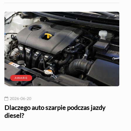
AWARIE
2026-06-20
20
l?
Dlaczego auto szarpie podczas jazdy
Naj
diesel?