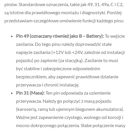
pinów. Standardowe oznaczenia, takie jak 49, 31, 49a, C i C2,
są istotne dla prawidłowego montażu i diagnostyki. Poniżej
przedstawiam szczegółowe omówienie funkcji każdego pinu:
Pin 49 (oznaczany również jako B – Battery):
To wejście
zasilania. Do tego pinu należy doprowadzić stałe
napięcie zasilania (+12V lub +24V, zależnie od instalacji
pojazdu) po zapłonie (za stacyjką). Zasilanie to musi
być stabilne i zabezpieczone odpowiednim
bezpiecznikiem, aby zapewnić prawidłowe działanie
przerywacza i chronić instalację.
Pin 31 (Masa):
Ten pin odpowiada za uziemienie
przerywacza. Należy go połączyć z masą pojazdu
(karoserią, ramą lub ujemnym biegunem akumulatora).
Ważne jest zapewnienie czystego, wolnego od korozji i
mocno dokręconego połączenia. Słabe połączenie masy