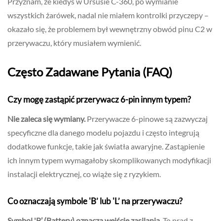
Przyznam, że kiedyś w Ursusie C-360, po wymianie
wszystkich żarówek, nadal nie miałem kontrolki przyczepy –
okazało się, że problemem był wewnętrzny obwód pinu C2 w
przerywaczu, który musiałem wymienić.
Często Zadawane Pytania (FAQ)
Czy mogę zastąpić przerywacz 6-pin innym typem?
Nie zaleca się wymiany.
Przerywacze 6-pinowe są zazwyczaj
specyficzne dla danego modelu pojazdu i często integrują
dodatkowe funkcje, takie jak światła awaryjne. Zastąpienie
ich innym typem wymagałoby skomplikowanych modyfikacji
instalacji elektrycznej, co wiąże się z ryzykiem.
Co oznaczają symbole 'B’ lub 'L’ na przerywaczu?
Symbol 'B’ (Battery) oznacza wejście zasilania.
To prąd z