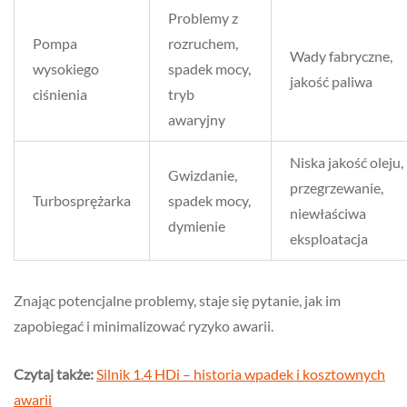
Problemy z
Pompa
rozruchem,
Wady fabryczne,
wysokiego
spadek mocy,
jakość paliwa
ciśnienia
tryb
awaryjny
Niska jakość oleju,
Gwizdanie,
przegrzewanie,
Turbosprężarka
spadek mocy,
niewłaściwa
dymienie
eksploatacja
Znając potencjalne problemy, staje się pytanie, jak im
zapobiegać i minimalizować ryzyko awarii.
Czytaj także:
Silnik 1.4 HDi – historia wpadek i kosztownych
awarii