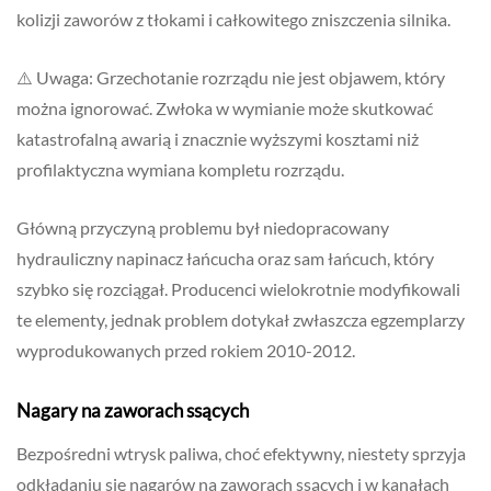
kolizji zaworów z tłokami i całkowitego zniszczenia silnika.
⚠️ Uwaga: Grzechotanie rozrządu nie jest objawem, który
można ignorować. Zwłoka w wymianie może skutkować
katastrofalną awarią i znacznie wyższymi kosztami niż
profilaktyczna wymiana kompletu rozrządu.
Główną przyczyną problemu był niedopracowany
hydrauliczny napinacz łańcucha oraz sam łańcuch, który
szybko się rozciągał. Producenci wielokrotnie modyfikowali
te elementy, jednak problem dotykał zwłaszcza egzemplarzy
wyprodukowanych przed rokiem 2010-2012.
Nagary na zaworach ssących
Bezpośredni wtrysk paliwa, choć efektywny, niestety sprzyja
odkładaniu się nagarów na zaworach ssących i w kanałach