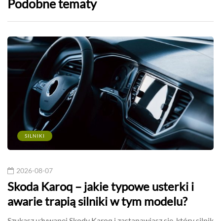
Podobne tematy
SILNIKI
2026-08-07
Skoda Karoq – jakie typowe usterki i
awarie trapią silniki w tym modelu?
Szukasz używanej Skody Karoq i zastanawiasz się, który silnik