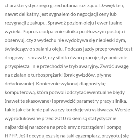
charakterystycznego grzechotania rozrządu. Dźwięk ten,
nawet delikatny, jest sygnałem do negocjacji ceny lub
rezygnacji z zakupu. Sprawdź poziom oleju i ewentualne
wycieki. Poproś o odpalenie silnika po dłuższym postoju i
obserwuj, czy z wydechu nie wydobywa się niebieski dym,
świadczący o spalaniu oleju. Podczas jazdy przeprowadź test
drogowy – sprawdź, czy silnik równo pracuje, dynamicznie
przyspiesza i nie przechodzi w tryb awaryjny. Zwróć uwagę
na działanie turbosprężarki (brak gwizdów, płynne
doładowanie). Koniecznie wykonaj diagnostykę
komputerową, która pozwoli odczytać ewentualne błędy
(nawet te skasowane) i sprawdzić parametry pracy silnika,
takie jak ciśnienie paliwa czy korekcje wtryskiwaczy. Wersje
wyprodukowane przed 2010 rokiem są statystycznie
najbardziej narażone na problemy z rozrządem i pompą
HPFP. Jeśli decydujesz się na taki egzemplarz, przygotuj się