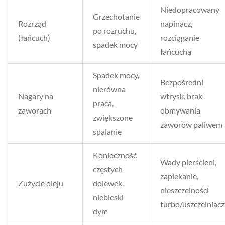
Niedopracowany
Grzechotanie
Rozrząd
napinacz,
po rozruchu,
(łańcuch)
rozciąganie
spadek mocy
łańcucha
Spadek mocy,
Bezpośredni
nierówna
Nagary na
wtrysk, brak
praca,
zaworach
obmywania
zwiększone
zaworów paliwem
spalanie
Konieczność
Wady pierścieni,
częstych
zapiekanie,
Zużycie oleju
dolewek,
nieszczelności
niebieski
turbo/uszczelniacz
dym