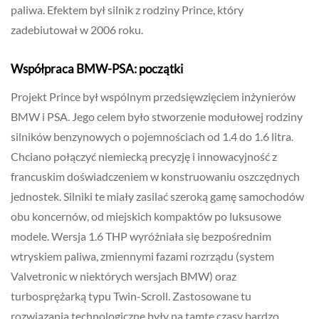
paliwa. Efektem był silnik z rodziny Prince, który
zadebiutował w 2006 roku.
Współpraca BMW-PSA: początki
Projekt Prince był wspólnym przedsięwzięciem inżynierów
BMW i PSA. Jego celem było stworzenie modułowej rodziny
silników benzynowych o pojemnościach od 1.4 do 1.6 litra.
Chciano połączyć niemiecką precyzję i innowacyjność z
francuskim doświadczeniem w konstruowaniu oszczędnych
jednostek. Silniki te miały zasilać szeroką gamę samochodów
obu koncernów, od miejskich kompaktów po luksusowe
modele. Wersja 1.6 THP wyróżniała się bezpośrednim
wtryskiem paliwa, zmiennymi fazami rozrządu (system
Valvetronic w niektórych wersjach BMW) oraz
turbosprężarką typu Twin-Scroll. Zastosowane tu
rozwiązania technologiczne były na tamte czasy bardzo