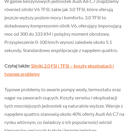
W gamie benzynowych jednostek Audi A6 C7 znajdziemy
również silniki V6 TFSI, takie jak 3.0 TFSI, które oferują
jeszcze wyższy poziom mocy i komfortu. 3.0 TFSI to
doładowany kompresorem silnik V6, oferujący imponującą
moc od 300 do 333 KM i potężny moment obrotowy.
Przyspieszenie 0-100 km/h wynosi zaledwie około 5.1
sekundy. Standardowo współpracuje z napędem quattro.
Czytaj także:
Silniki 2.0 FSI i TFSI – koszty eksploatacji i
typowe problemy
Typowe problemy to awarie pompy wody, termostatu oraz
nagar na zaworach ssących. Koszty serwisu i eksploatacji
tych mocniejszych jednostek są naturalnie wyższe. Wersje z
napędem quattro stanowią około 40% oferty Audi A6 C7 na
rynku wtórnym, co świadczy o ich popularności wśród
kierowców ceniących trakcję i bezpieczeństwo.