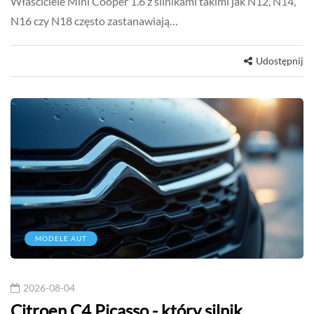
Właściciele Mini Cooper 1.6 z silnikami takimi jak N12, N14,
N16 czy N18 często zastanawiają…
Udostępnij
MODELE AUT
2026-08-04
Citroen C4 Picasso - który silnik