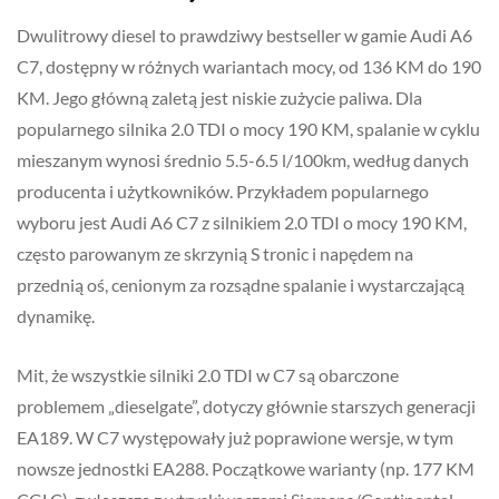
Dwulitrowy diesel to prawdziwy bestseller w gamie Audi A6
C7, dostępny w różnych wariantach mocy, od 136 KM do 190
KM. Jego główną zaletą jest niskie zużycie paliwa. Dla
popularnego silnika 2.0 TDI o mocy 190 KM, spalanie w cyklu
mieszanym wynosi średnio 5.5-6.5 l/100km, według danych
producenta i użytkowników. Przykładem popularnego
wyboru jest Audi A6 C7 z silnikiem 2.0 TDI o mocy 190 KM,
często parowanym ze skrzynią S tronic i napędem na
przednią oś, cenionym za rozsądne spalanie i wystarczającą
dynamikę.
Mit, że wszystkie silniki 2.0 TDI w C7 są obarczone
problemem „dieselgate”, dotyczy głównie starszych generacji
EA189. W C7 występowały już poprawione wersje, w tym
nowsze jednostki EA288. Początkowe warianty (np. 177 KM