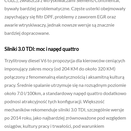
CGLC), zwłaszcza z wtryskiwaczami Siemens/Continental,
bywały bardziej problematyczne. Częste usterki obejmowały
zapychający się filtr DPF, problemy z zaworem EGR oraz
awarie wtryskiwaczy, jednak nowsze wersje są znacznie
bardziej dopracowane.
Silniki 3.0 TDI: moc i napęd quattro
Trzylitrowy diesel V6 to propozycja dla kierowców ceniących
imponujący zakres mocy (od 204 KM do około 320 KM)
połączony z fenomenalną elastycznością i aksamitną kulturą
pracy. Średnie spalanie utrzymuje się na rozsądnym poziomie
około 7.0 l/100km, a standardowy napęd quattro dodatkowo
podnosi atrakcyjność tych konfiguracji. Większość
mechaników rekomenduje silniki 3.0 TDI, szczególnie wersje
po 2014 roku, jako najbardziej zrównoważone pod względem
osiągów, kultury pracy i trwałości, pod warunkiem