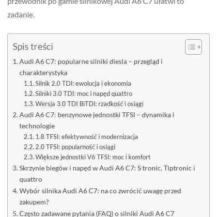
przewodnik po gamie silnikowej Audi A6 C7 ułatwi to
zadanie.
Spis treści
Audi A6 C7: popularne silniki diesla – przegląd i
charakterystyka
Silnik 2.0 TDI: ewolucja i ekonomia
Silniki 3.0 TDI: moc i napęd quattro
Wersja 3.0 TDI BiTDI: rzadkość i osiągi
Audi A6 C7: benzynowe jednostki TFSI – dynamika i
technologie
1.8 TFSI: efektywność i modernizacja
2.0 TFSI: popularność i osiągi
Większe jednostki V6 TFSI: moc i komfort
Skrzynie biegów i napęd w Audi A6 C7: S tronic, Tiptronic i
quattro
Wybór silnika Audi A6 C7: na co zwrócić uwagę przed
zakupem?
Często zadawane pytania (FAQ) o silniki Audi A6 C7