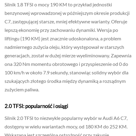
Silnik 1.8 TFSI o mocy 190 KM to przykład jednostki
benzynowej wprowadzonej w późniejszym okresie produkcji
C7, zastępującej starsze, mniej efektywne warianty. Oferuje
lepszą ekonomię przy zachowaniu dynamiki. Wersja po
liftingu (190 KM) jest znacznie udoskonalona, a problem
nadmiernego zużycia oleju, który występował w starszych
generacjach, został w dużej mierze wyeliminowany. Zapewnia
ona 320 Nm momentu obrotowego i przyspieszenie od 0 do
100 km/h w około 7.9 sekundy, stanowiąc solidny wybór dla
szukających złotego środka między dynamiką a rozsądnym
zużyciem paliwa.
2.0 TFSI: popularność i osiągi
Silnik 2.0 TFSI to niezwykle popularny wybór w Audi A6 C7,
dostępny w wielu wariantach mocy, od 180 KM do 252 KM.
Wskazana jest szczególna ostrożność przy zakupie