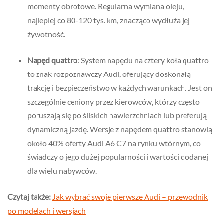
momenty obrotowe. Regularna wymiana oleju,
najlepiej co 80-120 tys. km, znacząco wydłuża jej
żywotność.
Napęd quattro
: System napędu na cztery koła quattro
to znak rozpoznawczy Audi, oferujący doskonałą
trakcję i bezpieczeństwo w każdych warunkach. Jest on
szczególnie ceniony przez kierowców, którzy często
poruszają się po śliskich nawierzchniach lub preferują
dynamiczną jazdę. Wersje z napędem quattro stanowią
około 40% oferty Audi A6 C7 na rynku wtórnym, co
świadczy o jego dużej popularności i wartości dodanej
dla wielu nabywców.
Czytaj także:
Jak wybrać swoje pierwsze Audi – przewodnik
po modelach i wersjach