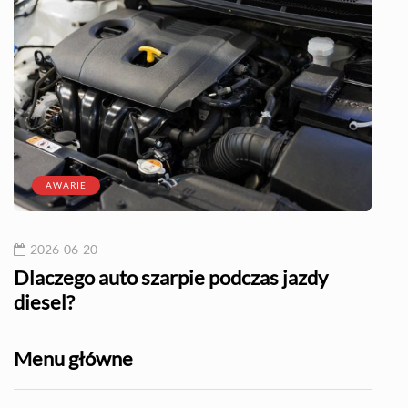
AWARIE
2026-06-20
20
l?
Dlaczego auto szarpie podczas jazdy
Naj
diesel?
Menu główne