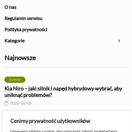
O nas
Regulamin serwisu
Polityka prywatności
Kategorie
Najnowsze
SILNIKI
Kia Niro – jaki silnik i napęd hybrydowy wybrać, aby
uniknąć problemów?
2026-08-08
PIELĘGNACJA I KONSERWACJA
Cenimy prywatność użytkowników
Jak sprawdzić serwo hamulcowe? – poradnik
Używamy plików cookie, aby poprawić jakość przeglądania,