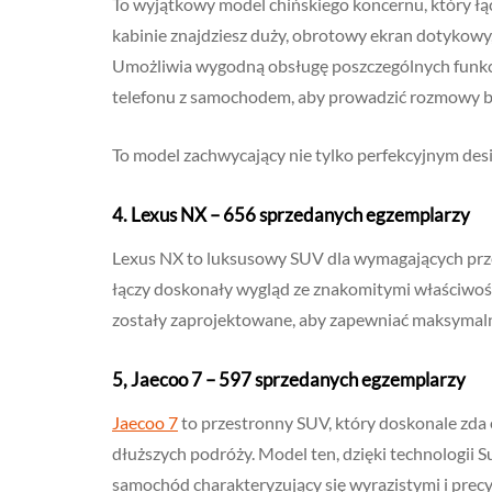
To wyjątkowy model chińskiego koncernu, który łą
kabinie znajdziesz duży, obrotowy ekran dotykowy,
Umożliwia wygodną obsługę poszczególnych funkcji
telefonu z samochodem, aby prowadzić rozmowy b
To model zachwycający nie tylko perfekcyjnym de
4.
Lexus NX – 656 sprzedanych egzemplarzy
Lexus NX to luksusowy SUV dla wymagających prze
łączy doskonały wygląd ze znakomitymi właściwoś
zostały zaprojektowane, aby zapewniać maksymalny
5, Jaecoo 7 – 597 sprzedanych egzemplarzy
Jaecoo 7
to przestronny SUV, który doskonale zda e
dłuższych podróży. Model ten, dzięki technologii Su
samochód charakteryzujący się wyrazistymi i prec