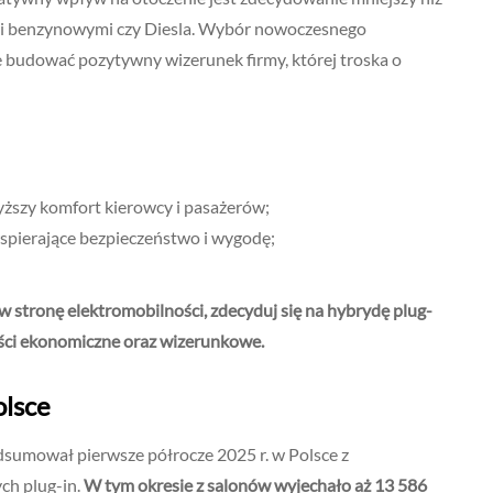
mi benzynowymi czy Diesla. Wybór nowoczesnego
 budować pozytywny wizerunek firmy, której troska o
 wyższy komfort kierowcy i pasażerów;
pierające bezpieczeństwo i wygodę;
 w stronę elektromobilności, zdecyduj się na hybrydę plug-
zyści ekonomiczne oraz wizerunkowe.
olsce
sumował pierwsze półrocze 2025 r. w Polsce z
ch plug-in.
W tym okresie z salonów wyjechało aż 13 586