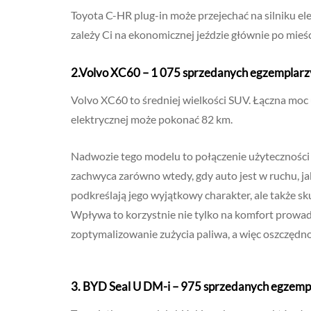
Toyota C-HR plug-in może przejechać na silniku ele
zależy Ci na ekonomicznej jeździe głównie po mieś
2.
Volvo XC60 – 1 075 sprzedanych egzemplarz
Volvo XC60 to średniej wielkości SUV. Łączna moc
elektrycznej może pokonać 82 km.
Nadwozie tego modelu to połączenie użyteczności i
zachwyca zarówno wtedy, gdy auto jest w ruchu, jak
podkreślają jego wyjątkowy charakter, ale także sk
Wpływa to korzystnie nie tylko na komfort prowadz
zoptymalizowanie zużycia paliwa, a więc oszczędnoś
3. BYD Seal U DM-i – 975 sprzedanych egzemp