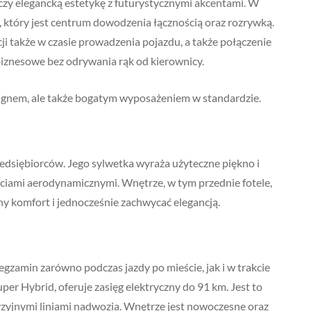
czy elegancką estetykę z futurystycznymi akcentami. W
 który jest centrum dowodzenia łącznością oraz rozrywką.
 także w czasie prowadzenia pojazdu, a także połączenie
iznesowe bez odrywania rąk od kierownicy.
signem, ale także bogatym wyposażeniem w standardzie.
dsiębiorców. Jego sylwetka wyraża użyteczne piękno i
ciami aerodynamicznymi. Wnętrze, w tym przednie fotele,
 komfort i jednocześnie zachwycać elegancją.
gzamin zarówno podczas jazdy po mieście, jak i w trakcie
per Hybrid, oferuje zasięg elektryczny do 91 km. Jest to
yzyjnymi liniami nadwozia. Wnętrze jest nowoczesne oraz