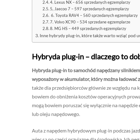
4. Lexus NX – 656 sprzedanych egzemplarzy
5, Jaecoo 7 – 597 sprzedanych egzemplarzy
6. Toyota RAV4 – 560 sprzedanych egzemplarzy
7. Volvo XC90 – 534 sprzedane egzemplarze
8. MG HS – 449 sprzedanych egzemplarzy
Inne hybrydy plug-in, które także warto wziąć pod 
Hybryda plug-in – dlaczego to do
Hybryda plug-in to samochód napędzany silnikiem
wyposażony w akumulator, który można ładować z
także dla przedsiębiorców głównie ze względu na k
bowiem do obniżenia kosztów operacyjnych prowad
mogą bowiem poruszać się wyłącznie na napędzie e
lub oleju napędowego.
Auta z napędem hybrydowym plug-in podczas jazdy 
więc są po części przyjazne dla środowiska. Ich n