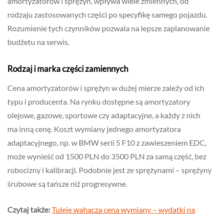
amortyzatorów i sprężyn, wpływa wiele zmiennych, od
rodzaju zastosowanych części po specyfikę samego pojazdu.
Rozumienie tych czynników pozwala na lepsze zaplanowanie
budżetu na serwis.
Rodzaj i marka części zamiennych
Cena amortyzatorów i sprężyn w dużej mierze zależy od ich
typu i producenta. Na rynku dostępne są amortyzatory
olejowe, gazowe, sportowe czy adaptacyjne, a każdy z nich
ma inną cenę. Koszt wymiany jednego amortyzatora
adaptacyjnego, np. w BMW serii 5 F10 z zawieszeniem EDC,
może wynieść od 1500 PLN do 3500 PLN za samą część, bez
robocizny i kalibracji. Podobnie jest ze sprężynami – sprężyny
śrubowe są tańsze niż progresywne.
Czytaj także:
Tuleje wahacza cena wymiany – wydatki na