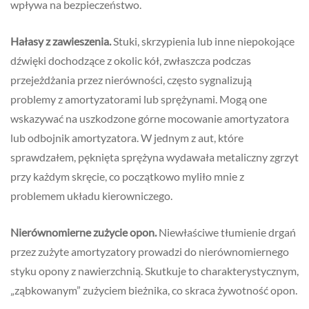
wpływa na bezpieczeństwo.
Hałasy z zawieszenia.
Stuki, skrzypienia lub inne niepokojące
dźwięki dochodzące z okolic kół, zwłaszcza podczas
przejeżdżania przez nierówności, często sygnalizują
problemy z amortyzatorami lub sprężynami. Mogą one
wskazywać na uszkodzone górne mocowanie amortyzatora
lub odbojnik amortyzatora. W jednym z aut, które
sprawdzałem, pęknięta sprężyna wydawała metaliczny zgrzyt
przy każdym skręcie, co początkowo myliło mnie z
problemem układu kierowniczego.
Nierównomierne zużycie opon.
Niewłaściwe tłumienie drgań
przez zużyte amortyzatory prowadzi do nierównomiernego
styku opony z nawierzchnią. Skutkuje to charakterystycznym,
„ząbkowanym” zużyciem bieżnika, co skraca żywotność opon.