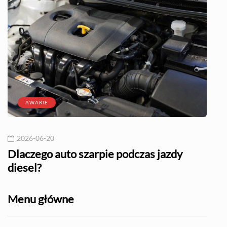
AWARIE
2026-06-20
20
l?
Dlaczego auto szarpie podczas jazdy
Naj
diesel?
Menu główne