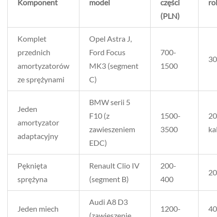
Komponent
model
części
ro
(PLN)
Komplet
Opel Astra J,
przednich
Ford Focus
700-
30
amortyzatorów
MK3 (segment
1500
ze sprężynami
C)
BMW serii 5
Jeden
F10 (z
1500-
20
amortyzator
zawieszeniem
3500
ka
adaptacyjny
EDC)
Pęknięta
Renault Clio IV
200-
20
sprężyna
(segment B)
400
Audi A8 D3
Jeden miech
1200-
40
(zawieszenie