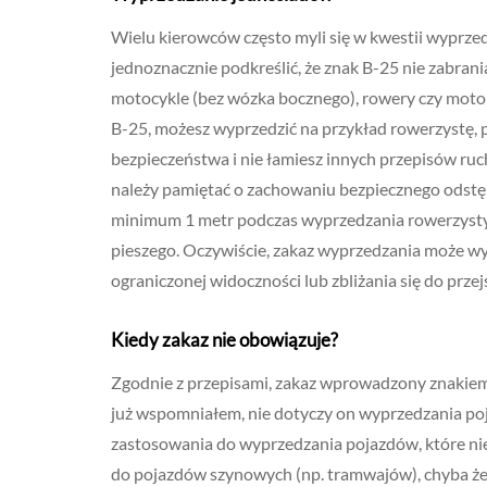
Wielu kierowców często myli się w kwestii wyprze
jednoznacznie podkreślić, że znak B-25 nie zabran
motocykle (bez wózka bocznego), rowery czy moto
B-25, możesz wyprzedzić na przykład rowerzystę,
bezpieczeństwa i nie łamiesz innych przepisów ru
należy pamiętać o zachowaniu bezpiecznego odstę
minimum 1 metr podczas wyprzedzania rowerzysty,
pieszego. Oczywiście, zakaz wyprzedzania może wyni
ograniczonej widoczności lub zbliżania się do przejś
Kiedy zakaz nie obowiązuje?
Zgodnie z przepisami, zakaz wprowadzony znakiem 
już wspomniałem, nie dotyczy on wyprzedzania p
zastosowania do wyprzedzania pojazdów, które ni
do pojazdów szynowych (np. tramwajów), chyba że i