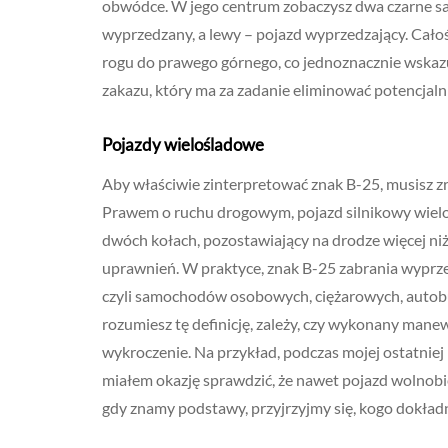
obwódce. W jego centrum zobaczysz dwa czarne sa
wyprzedzany, a lewy – pojazd wyprzedzający. Cało
rogu do prawego górnego, co jednoznacznie wska
zakazu, który ma za zadanie eliminować potencjaln
Pojazdy wielośladowe
Aby właściwie zinterpretować znak B-25, musisz z
Prawem o ruchu drogowym, pojazd silnikowy wieloś
dwóch kołach, pozostawiający na drodze więcej n
uprawnień. W praktyce, znak B-25 zabrania wyprz
czyli samochodów osobowych, ciężarowych, autobus
rozumiesz tę definicję, zależy, czy wykonany manew
wykroczenie. Na przykład, podczas mojej ostatnie
miałem okazję sprawdzić, że nawet pojazd wolnobież
gdy znamy podstawy, przyjrzyjmy się, kogo dokładn