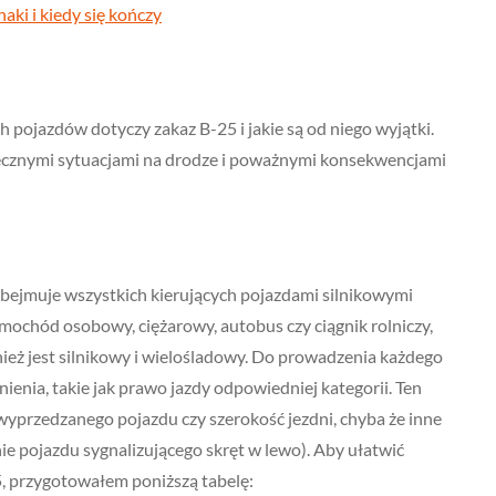
ki i kiedy się kończy
 pojazdów dotyczy zakaz B-25 i jakie są od niego wyjątki.
ecznymi sytuacjami na drodze i poważnymi konsekwencjami
bejmuje wszystkich kierujących pojazdami silnikowymi
amochód osobowy, ciężarowy, autobus czy ciągnik rolniczy,
ież jest silnikowy i wielośladowy. Do prowadzenia każdego
nia, takie jak prawo jazdy odpowiedniej kategorii. Ten
yprzedzanego pojazdu czy szerokość jezdni, chyba że inne
ie pojazdu sygnalizującego skręt w lewo). Aby ułatwić
5, przygotowałem poniższą tabelę: