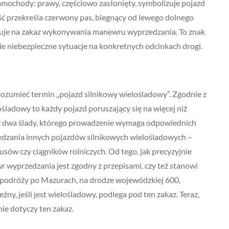
mochody: prawy, częściowo zasłonięty, symbolizuje pojazd
ść przekreśla czerwony pas, biegnący od lewego dolnego
zuje na zakaz wykonywania manewru wyprzedzania. To znak
ie niebezpieczne sytuacje na konkretnych odcinkach drogi.
rozumieć termin „pojazd silnikowy wielośladowy”. Zgodnie z
ladowy to każdy pojazd poruszający się na więcej niż
iż dwa ślady, którego prowadzenie wymaga odpowiednich
edzania innych pojazdów silnikowych wielośladowych –
ów czy ciągników rolniczych. Od tego, jak precyzyjnie
r wyprzedzania jest zgodny z przepisami, czy też stanowi
j podróży po Mazurach, na drodze wojewódzkiej 600,
ny, jeśli jest wielośladowy, podlega pod ten zakaz. Teraz,
ie dotyczy ten zakaz.