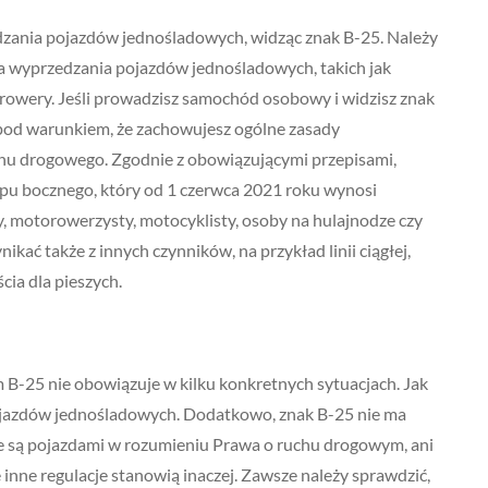
dzania pojazdów jednośladowych, widząc znak B-25. Należy
ia wyprzedzania pojazdów jednośladowych, takich jak
rowery. Jeśli prowadzisz samochód osobowy i widzisz znak
 pod warunkiem, że zachowujesz ogólne zasady
chu drogowego. Zgodnie z obowiązującymi przepisami,
pu bocznego, który od 1 czerwca 2021 roku wynosi
 motorowerzysty, motocyklisty, osoby na hulajnodze czy
kać także z innych czynników, na przykład linii ciągłej,
cia dla pieszych.
B-25 nie obowiązuje w kilku konkretnych sytuacjach. Jak
ojazdów jednośladowych. Dodatkowo, znak B-25 nie ma
e są pojazdami w rozumieniu Prawa o ruchu drogowym, ani
nne regulacje stanowią inaczej. Zawsze należy sprawdzić,