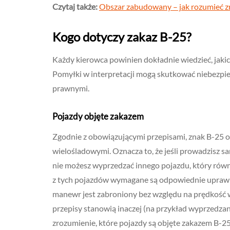
Czytaj także:
Obszar zabudowany – jak rozumieć zna
Kogo dotyczy zakaz B-25?
Każdy kierowca powinien dokładnie wiedzieć, jakich
Pomyłki w interpretacji mogą skutkować niebezpi
prawnymi.
Pojazdy objęte zakazem
Zgodnie z obowiązującymi przepisami, znak B-25 o
wielośladowymi. Oznacza to, że jeśli prowadzisz s
nie możesz wyprzedzać innego pojazdu, który równ
z tych pojazdów wymagane są odpowiednie uprawnie
manewr jest zabroniony bez względu na prędkość w
przepisy stanowią inaczej (na przykład wyprzedzan
zrozumienie, które pojazdy są objęte zakazem B-2