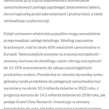
samochodu przy użyciu odpowiednich kosmetyków
samochodowych pomaga zapobiegać zmatowieniu lakieru,
chroni tapicerkę przed zabrudzeniami i przetarciami, a także
minimalizuje ryzyko korozji.
Dzięki zestawom właściciele pojazdów mogą samodzielnie
przeprowadzać zabiegi detailingu. Według szacunków
branżowych, robi to około 60% właścicieli samochodów w
Europie. Takie podejście pozwala na znaczną oszczędność –
zestawy startowe do detailingu często oferują oszczędność
do 15-25% w porównaniu do zakupu poszczególnych
produktów osobno. Potwierdza to również dynamikę rynku:
globalny rynek produktów do pielęgnacji samochodów był
wyceniany na około 10.3 miliarda dolarów w 2022 roku, z
prognozą wzrostu do 14.5 miliarda dolarów do 2030 roku, jak
podaje Grand View Research. Inwestując w zestawy
kosmetyków do auta, nie tylko poprawiasz wygląd swojego