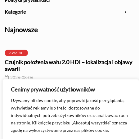
Kategorie
Najnowsze
AWARIE
Czujnik położenia wału 2.0 HDI – lokalizacja i objawy
awarii
2026-08-06
Cenimy prywatność użytkowników
OLEJE I PŁYNY
Używamy plików cookie, aby poprawić jakość przeglądania,
Olej 0W30 - do jakich silników jest zalecany?
wyświetlać reklamy lub treści dostosowane do
2026-08-06
indywidualnych potrzeb użytkowników oraz analizować ruch
na stronie. Kliknięcie przycisku „Akceptuj wszystkie” oznacza
zgodę na wykorzystywanie przez nas plików cookie.
Masz pytanie? Skontaktuj się z nami -