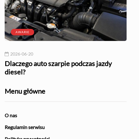
AWARIE
2026-06-20
20
l?
Dlaczego auto szarpie podczas jazdy
Naj
diesel?
Menu główne
O nas
Regulamin serwisu
Polityka prywatności