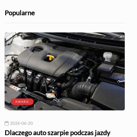
Popularne
AWARIE
2026-06-20
20
l?
Dlaczego auto szarpie podczas jazdy
Naj