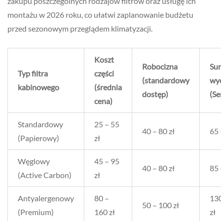
zakupu poszczególnych rodzajów filtrów oraz usługę ich
montażu w 2026 roku, co ułatwi zaplanowanie budżetu
przed sezonowym przeglądem klimatyzacji.
Koszt
Robocizna
Su
Typ filtra
części
(standardowy
wy
kabinowego
(średnia
dostęp)
(Se
cena)
Standardowy
25 – 55
40 – 80 zł
65 
(Papierowy)
zł
Węglowy
45 – 95
40 – 80 zł
85 
(Active Carbon)
zł
Antyalergenowy
80 –
130
50 – 100 zł
(Premium)
160 zł
zł