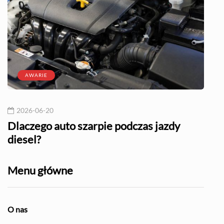
AWARIE
2026-06-20
20
l?
Dlaczego auto szarpie podczas jazdy
Naj
diesel?
Menu główne
O nas