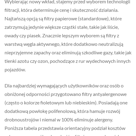
Wybierając nowy wkład, stajemy przed wyborem technologii
filtracji, która determinuje cenę i skuteczność działania.
Najtańszą opcją są filtry papierowe (standardowe), które
zatrzymują jedynie większe cząstki stałe, takie jak liście,
owady czy piasek. Znacznie lepszym wyborem są filtry z
warstwą węgla aktywnego, które dodatkowo neutralizują
nieprzyjemne zapachy oraz eliminują szkodliwe gazy, takie jak
tlenki azotu czy ozon, pochodzące z rur wydechowych innych
pojazdów.
Dla najbardziej wymagających użytkowników oraz osób o
obniżonej odporności przygotowano filtry antyalergenowe
(często o kolorze fioletowym lub niebieskim). Posiadają one
dodatkową powłokę polifenolową, która hamuje rozwój
drobnoustrojów i niemal w 100% eliminuje alergeny.
Poniższa tabela przedstawia orientacyjny podział kosztów