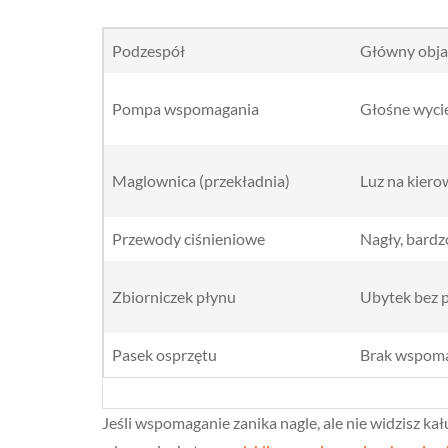
Podzespół
Główny obj
Pompa wspomagania
Głośne wycie
Maglownica (przekładnia)
Luz na kiero
Przewody ciśnieniowe
Nagły, bardz
Zbiorniczek płynu
Ubytek bez 
Pasek osprzętu
Brak wspoma
Jeśli wspomaganie zanika nagle, ale nie widzisz 