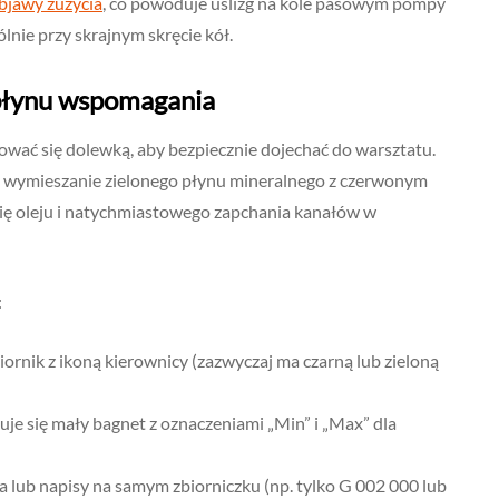
objawy zużycia
, co powoduje uślizg na kole pasowym pompy
lnie przy skrajnym skręcie kół.
 płynu wspomagania
wać się dolewką, aby bezpiecznie dojechać do warsztatu.
 – wymieszanie zielonego płynu mineralnego z czerwonym
ę oleju i natychmiastowego zapchania kanałów w
:
iornik z ikoną kierownicy (zazwyczaj ma czarną lub zieloną
je się mały bagnet z oznaczeniami „Min” i „Max” dla
a lub napisy na samym zbiorniczku (np. tylko G 002 000 lub