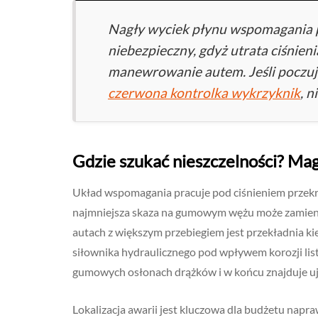
Nagły wyciek płynu wspomagania p
niebezpieczny, gdyż utrata ciśnien
manewrowanie autem. Jeśli poczuje
czerwona kontrolka wykrzyknik
, n
Gdzie szukać nieszczelności? Ma
Układ wspomagania pracuje pod ciśnieniem przekr
najmniejsza skaza na gumowym wężu może zamienić
autach z większym przebiegiem jest przekładnia ki
siłownika hydraulicznego pod wpływem korozji list
gumowych osłonach drążków i w końcu znajduje uj
Lokalizacja awarii jest kluczowa dla budżetu napr