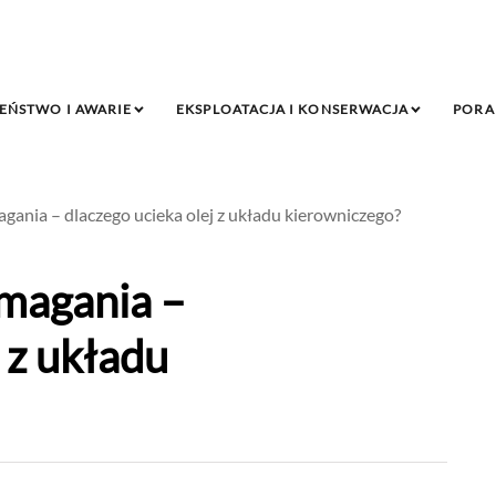
EŃSTWO I AWARIE
EKSPLOATACJA I KONSERWACJA
PORA
ania – dlaczego ucieka olej z układu kierowniczego?
magania –
 z układu