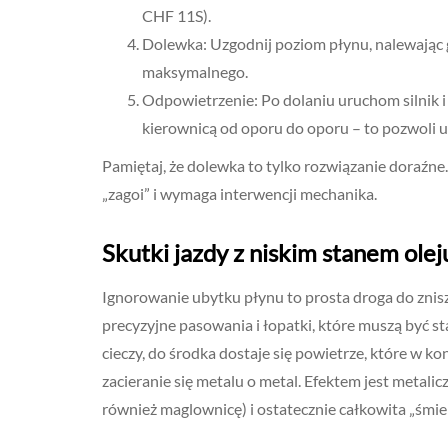
CHF 11S).
Dolewka: Uzgodnij poziom płynu, nalewając 
maksymalnego.
Odpowietrzenie: Po dolaniu uruchom silnik 
kierownicą od oporu do oporu – to pozwoli 
Pamiętaj, że dolewka to tylko rozwiązanie doraźne. 
„zagoi” i wymaga interwencji mechanika.
Skutki jazdy z niskim stanem ole
Ignorowanie ubytku płynu to prosta droga do zni
precyzyjne pasowania i łopatki, które muszą być s
cieczy, do środka dostaje się powietrze, które w k
zacieranie się metalu o metal. Efektem jest metali
również maglownicę) i ostatecznie całkowita „śmi