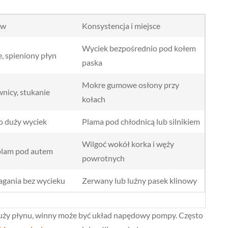
aw
Konsystencja i miejsce
Wyciek bezpośrednio pod kołem
, spieniony płyn
paska
Mokre gumowe osłony przy
wnicy, stukanie
kołach
o duży wyciek
Plama pod chłodnicą lub silnikiem
Wilgoć wokół korka i węży
plam pod autem
powrotnych
gania bez wycieku
Zerwany lub luźny pasek klinowy
kałuży płynu, winny może być układ napędowy pompy. Często