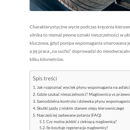
Charakterystyczne wycie podczas kręcenia kierown
silnika to niemal pewne oznaki nieszczelności w u
kluczowa, gdyż pompa wspomagania smarowana jest
a jej praca „na sucho” doprowadzi do nieodwracal
kilku kilometrów.
Spis treści
Jak rozpoznać wyciek płynu wspomagania na asfalci
Gdzie szukać nieszczelności? Maglownica vs przew
Samodzielna kontrola i dolewka płynu wspomagani
Skutki jazdy z niskim stanem oleju kierowniczego
Najczęściej zadawane pytania (FAQ)
Czy można jeździć z cieknącą maglownicą?
Ile kosztuje regeneracja maglownicy?