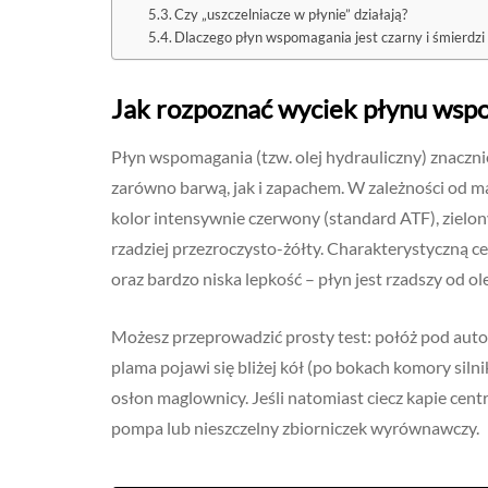
Czy „uszczelniacze w płynie” działają?
Dlaczego płyn wspomagania jest czarny i śmierdzi
Jak rozpoznać wyciek płynu wspo
Płyn wspomagania (tzw. olej hydrauliczny) znacznie
zarówno barwą, jak i zapachem. W zależności od ma
kolor intensywnie czerwony (standard ATF), zielon
rzadziej przezroczysto-żółty. Charakterystyczną ce
oraz bardzo niska lepkość – płyn jest rzadszy od o
Możesz przeprowadzić prosty test: połóż pod auto 
plama pojawi się bliżej kół (po bokach komory sil
osłon maglownicy. Jeśli natomiast ciecz kapie cent
pompa lub nieszczelny zbiorniczek wyrównawczy.