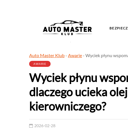
BEZPIECZ
Auto Master Klub
-
Awarie
-
Wyciek płynu wspomag
AWARIE
Wyciek płynu wspo
dlaczego ucieka olej
kierowniczego?
2026-02-28