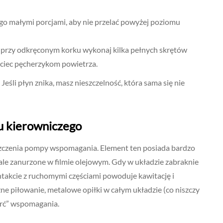
go małymi porcjami, aby nie przelać powyżej poziomu
i przy odkręconym korku wykonaj kilka pełnych skrętów
uciec pęcherzykom powietrza.
Jeśli płyn znika, masz nieszczelność, która sama się nie
ju kierowniczego
szczenia pompy wspomagania. Element ten posiada bardzo
tale zanurzone w filmie olejowym. Gdy w układzie zabraknie
ontakcie z ruchomymi częściami powoduje kawitację i
czne piłowanie, metalowe opiłki w całym układzie (co niszczy
erć” wspomagania.