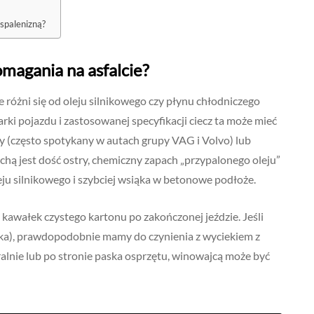
 spalenizną?
magania na asfalcie?
 różni się od oleju silnikowego czy płynu chłodniczego
rki pojazdu i zastosowanej specyfikacji ciecz ta może mieć
y (często spotykany w autach grupy VAG i Volvo) lub
chą jest dość ostry, chemiczny zapach „przypalonego oleju”
leju silnikowego i szybciej wsiąka w betonowe podłoże.
kawałek czystego kartonu po zakończonej jeździe. Jeśli
nika), prawdopodobnie mamy do czynienia z wyciekiem z
ralnie lub po stronie paska osprzętu, winowajcą może być