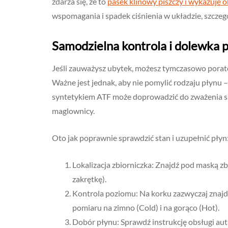
zdarza się, że to
pasek klinowy piszczy i wykazuje 
wspomagania i spadek ciśnienia w układzie, szczegó
Samodzielna kontrola i dolewka
Jeśli zauważysz ubytek, możesz tymczasowo porato
Ważne jest jednak, aby nie pomylić rodzaju płynu
syntetykiem ATF może doprowadzić do zważenia si
maglownicy.
Oto jak poprawnie sprawdzić stan i uzupełnić płyn
Lokalizacja zbiorniczka: Znajdź pod maską zb
zakrętkę).
Kontrola poziomu: Na korku zazwyczaj znajdu
pomiaru na zimno (Cold) i na gorąco (Hot).
Dobór płynu: Sprawdź instrukcję obsługi aut