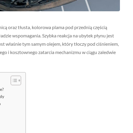
icą oraz tłusta, kolorowa plama pod przednią częścią
kładzie wspomagania. Szybka reakcja na ubytek płynu jest
 właśnie tym samym olejem, który tłoczy pod ciśnieniem,
nego i kosztownego zatarcia mechanizmu w ciągu zaledwie
e?
ody
a