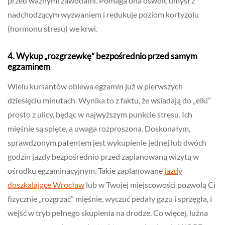
przed ważnymi zawodami. Pomaga ona oswoić umysł z
nadchodzącym wyzwaniem i redukuje poziom kortyzolu
(hormonu stresu) we krwi.
4. Wykup „rozgrzewkę” bezpośrednio przed samym
egzaminem
Wielu kursantów oblewa egzamin już w pierwszych
dziesięciu minutach. Wynika to z faktu, że wsiadają do „elki”
prosto z ulicy, będąc w najwyższym punkcie stresu. Ich
mięśnie są spięte, a uwaga rozproszona. Doskonałym,
sprawdzonym patentem jest wykupienie jednej lub dwóch
godzin jazdy bezpośrednio przed zaplanowaną wizytą w
ośrodku egzaminacyjnym. Takie zaplanowane
jazdy
doszkalające Wrocław
lub w Twojej miejscowości pozwolą Ci
fizycznie „rozgrzać” mięśnie, wyczuć pedały gazu i sprzęgła, i
wejść w tryb pełnego skupienia na drodze. Co więcej, luźna