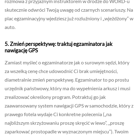
rozmowa z przyjaznym instruktorem w drodze do WORD-u
skutecznie odwróci Twoją uwagę od czarnych scenariuszy. Na
plac egzaminacyjny wjedziesz już rozluźniony i „wjeżdżony” w
auto.
5. Zmień perspektywę: traktuj egzaminatora jak
nawigację GPS
Zamiast myśleć o egzaminatorze jak o surowym sędzi, który
za wszelką cenę chce udowodnić Ci brak umiejętności,
diametralnie zmień perspektywę. Egzaminator to po prostu
urzędnik państwowy, który ma do wypełnienia arkusz i musi
zrealizować określony program. Potraktuj go jak
zaawansowany system nawigacji GPS w samochodzie, który z
prawego fotela wydaje Ci konkretne polecenia („na
najbliższym skrzyżowaniu proszę skręcić w lewo”, „proszę
zaparkować prostopadle w wyznaczonym miejscu”). Twoim