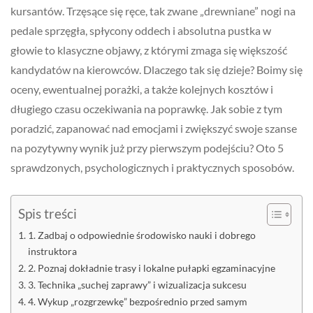
kursantów. Trzęsące się ręce, tak zwane „drewniane” nogi na
pedale sprzęgła, spłycony oddech i absolutna pustka w
głowie to klasyczne objawy, z którymi zmaga się większość
kandydatów na kierowców. Dlaczego tak się dzieje? Boimy się
oceny, ewentualnej porażki, a także kolejnych kosztów i
długiego czasu oczekiwania na poprawkę. Jak sobie z tym
poradzić, zapanować nad emocjami i zwiększyć swoje szanse
na pozytywny wynik już przy pierwszym podejściu? Oto 5
sprawdzonych, psychologicznych i praktycznych sposobów.
Spis treści
1. Zadbaj o odpowiednie środowisko nauki i dobrego
instruktora
2. Poznaj dokładnie trasy i lokalne pułapki egzaminacyjne
3. Technika „suchej zaprawy” i wizualizacja sukcesu
4. Wykup „rozgrzewkę” bezpośrednio przed samym