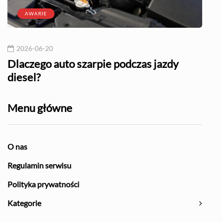
AWARIE
2026-06-20
20
l?
Dlaczego auto szarpie podczas jazdy
Naj
diesel?
Menu główne
O nas
Regulamin serwisu
Polityka prywatności
Kategorie