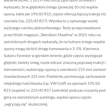
wykazało, że w głębokim śniegu (powyżej 10 cm) wąskie
opony, takie jak 195/65 R15, często oferują lepszą trakcję niż
szerokie (np. 225/45 R17). Wynika to z opisanego wyżej
wyższego nacisku jednostkowego. Testy przeprowadzone
przez fiński magazyn „Tekniikan Maailma” w 2021 roku na
zaśnieżonych drogach wykazały, że na luźnym śniegu wąskie
opony mogą skrócić drogę hamowania o 3-5%. Kierowca
Subaru Forester w górskim terenie, gdzie często występuje
głęboki, świeży śnieg, może odczuć znaczną poprawę trakcji i
sterowności, wybierając opony o szerokości 215 mm zamiast
standardowych 225 mm. Podobnie, porównując zachowanie
miejskiego hatchbacka (np. VW Golf) na oponach 195/65
R15 (wąskie) vs 225/45 R17 (szerokie) podczas ruszania pod
górę na zaśnieżonym parkingu, wąskie opony często
„wgryzają się” skuteczniej.