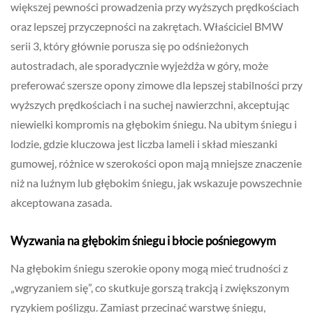
większej pewności prowadzenia przy wyższych prędkościach
oraz lepszej przyczepności na zakrętach. Właściciel BMW
serii 3, który głównie porusza się po odśnieżonych
autostradach, ale sporadycznie wyjeżdża w góry, może
preferować szersze opony zimowe dla lepszej stabilności przy
wyższych prędkościach i na suchej nawierzchni, akceptując
niewielki kompromis na głębokim śniegu. Na ubitym śniegu i
lodzie, gdzie kluczowa jest liczba lameli i skład mieszanki
gumowej, różnice w szerokości opon mają mniejsze znaczenie
niż na luźnym lub głębokim śniegu, jak wskazuje powszechnie
akceptowana zasada.
Wyzwania na głębokim śniegu i błocie pośniegowym
Na głębokim śniegu szerokie opony mogą mieć trudności z
„wgryzaniem się”, co skutkuje gorszą trakcją i zwiększonym
ryzykiem poślizgu. Zamiast przecinać warstwę śniegu,