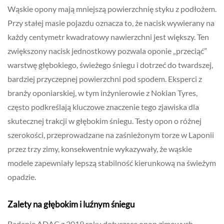
Wąskie opony mają mniejszą powierzchnię styku z podłożem.
Przy stałej masie pojazdu oznacza to, że nacisk wywierany na
każdy centymetr kwadratowy nawierzchni jest większy. Ten
zwiększony nacisk jednostkowy pozwala oponie „przeciąć”
warstwę głębokiego, świeżego śniegu i dotrzeć do twardszej,
bardziej przyczepnej powierzchni pod spodem. Eksperci z
branży oponiarskiej, w tym inżynierowie z Nokian Tyres,
często podkreślają kluczowe znaczenie tego zjawiska dla
skutecznej trakcji w głębokim śniegu. Testy opon o różnej
szerokości, przeprowadzane na zaśnieżonym torze w Laponii
przez trzy zimy, konsekwentnie wykazywały, że wąskie
modele zapewniały lepszą stabilność kierunkową na świeżym
opadzie.
Zalety na głębokim i luźnym śniegu
Badanie ADAC z 2019 roku dotyczące opon zimowych