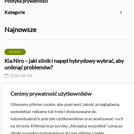
Polityka prywatności
Kategorie
Najnowsze
SILNIKI
Kia Niro – jaki silnik i napęd hybrydowy wybrać, aby
uniknąć problemów?
2026-08-08
PIELĘGNACJA I KONSERWACJA
Cenimy prywatność użytkowników
Jak sprawdzić serwo hamulcowe? – poradnik
Używamy plików cookie, aby poprawić jakość przeglądania,
diagnostyczny
wyświetlać reklamy lub treści dostosowane do
2026-08-08
indywidualnych potrzeb użytkowników oraz analizować ruch
na stronie. Kliknięcie przycisku „Akceptuj wszystkie” oznacza
zgodę na wykorzystywanie przez nas plików cookie.
Masz pytanie? Skontaktuj się z nami -