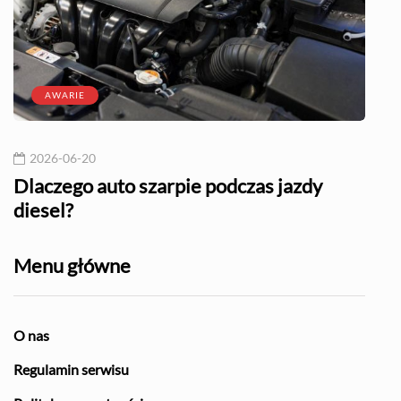
AWARIE
2026-06-20
20
l?
Dlaczego auto szarpie podczas jazdy
Naj
diesel?
Menu główne
O nas
Regulamin serwisu