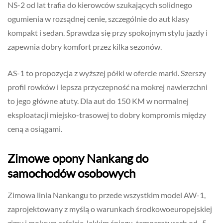
NS-2 od lat trafia do kierowców szukających solidnego
ogumienia w rozsądnej cenie, szczególnie do aut klasy
kompakt i sedan. Sprawdza się przy spokojnym stylu jazdy i
zapewnia dobry komfort przez kilka sezonów.
AS-1 to propozycja z wyższej półki w ofercie marki. Szerszy
profil rowków i lepsza przyczepność na mokrej nawierzchni
to jego główne atuty. Dla aut do 150 KM w normalnej
eksploatacji miejsko-trasowej to dobry kompromis między
ceną a osiągami.
Zimowe opony Nankang do
samochodów osobowych
Zimowa linia Nankangu to przede wszystkim model AW-1,
zaprojektowany z myślą o warunkach środkowoeuropejskiej
zimy i mokrym asfalcie, lekkim śniegu, temperaturach od -5