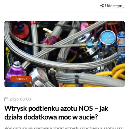
Udostępnij
PORADY
2026-08-08
Wtrysk podtlenku azotu NOS – jak
działa dodatkowa moc w aucie?
Popkultura wykreowała obraz wtrysku podtlenku azotu jako