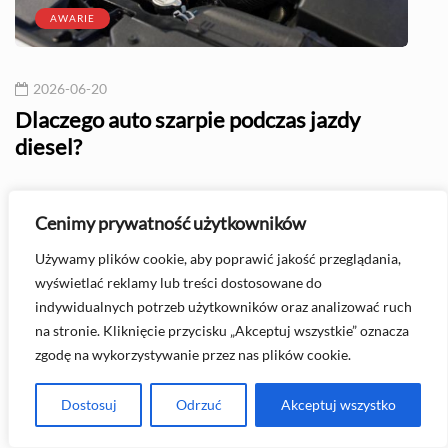
AWARIE
2026-06-20
20
l?
Dlaczego auto szarpie podczas jazdy
Naj
diesel?
Menu główne
Cenimy prywatność użytkowników
Używamy plików cookie, aby poprawić jakość przeglądania,
wyświetlać reklamy lub treści dostosowane do
O nas
indywidualnych potrzeb użytkowników oraz analizować ruch
Regulamin serwisu
na stronie. Kliknięcie przycisku „Akceptuj wszystkie” oznacza
zgodę na wykorzystywanie przez nas plików cookie.
Polityka prywatności
Kategorie
Dostosuj
Odrzuć
Akceptuj wszystko