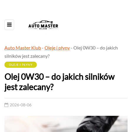
Auto Master Klub
-
Oleje i płyny
-
Olej 0W30 – do jakich
silników jest zalecany?
OLEJE I PŁYNY
Olej 0W30 – do jakich silników
jest zalecany?
2026-08-06