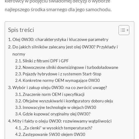
kierowcy w podjęciu świadomej decyzji o wyborze
najlepszego środka smarnego dla jego samochodu.
Spis treści
Olej 0W30: charakterystyka i kluczowe parametry
Do jakich silników zalecany jest olej 0W30? Przykłady i
normy
Silniki z filtrami DPF i GPF
Nowoczesne silniki downsizingowe i turbodoładowane
Pojazdy hybrydowe i z systemem Start-Stop
Konkretne normy OEM wymagające 0W30
Wybór i zakup oleju 0W30: na co zwrócić uwagę?
Znaczenie norm OEM i specyfikacji
Oficjalne wyszukiwarki i konfiguratory doboru oleju
Innowacyjne technologie w olejach 0W30
Gdzie kupować oryginalny olej 0W30?
Mity i fakty o oleju 0W30: rozwiewamy wątpliwości
„Za cienki” w wysokich temperaturach?
Zastępowanie 5W30 olejem 0W30