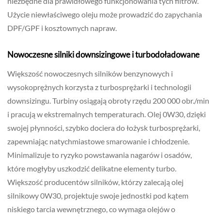
niezbędne dla prawidłowego funkcjonowania tych filtrów.
Użycie niewłaściwego oleju może prowadzić do zapychania
DPF/GPF i kosztownych napraw.
Nowoczesne silniki downsizingowe i turbodoładowane
Większość nowoczesnych silników benzynowych i
wysokoprężnych korzysta z turbosprężarki i technologii
downsizingu. Turbiny osiągają obroty rzędu 200 000 obr./min
i pracują w ekstremalnych temperaturach. Olej 0W30, dzięki
swojej płynności, szybko dociera do łożysk turbosprężarki,
zapewniając natychmiastowe smarowanie i chłodzenie.
Minimalizuje to ryzyko powstawania nagarów i osadów,
które mogłyby uszkodzić delikatne elementy turbo.
Większość producentów silników, którzy zalecają olej
silnikowy 0W30, projektuje swoje jednostki pod kątem
niskiego tarcia wewnętrznego, co wymaga olejów o