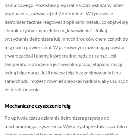
hamulcowego. Pozostaw preparat na czas wskazany przez
producenta, zazwyczaj od 2 do 5 minut. W tym czasie
deironizer zacznie reagować z opiłkami metalu, co objawi się
charakterystycznym efektem „krwawienia”. Unikaj
wysychania deironizera lub innych środków chemicznych do
felg na ich powierzchni. W przeciwnym razie mogą powstać
trwałe zacieki i plamy, które trudno będzie usunąć. Jeśli
temperatura otoczenia jest wysoka, pracuj etapami, myjąc
jedną felgę naraz. Jeśli myjesz felgi bez zdejmowania ich z
samochodu, możesz również spryskać nadkola, aby usunąć z
nich zabrudzenia.
Mechaniczne czyszczenie felg
Po upływie czasu działania deironizera przystąp do
mechanicznego czyszczenia. Wykorzystaj zestaw szczotek o
różnej twardości i rozmiarze, aby dotrzeć do wszystkich