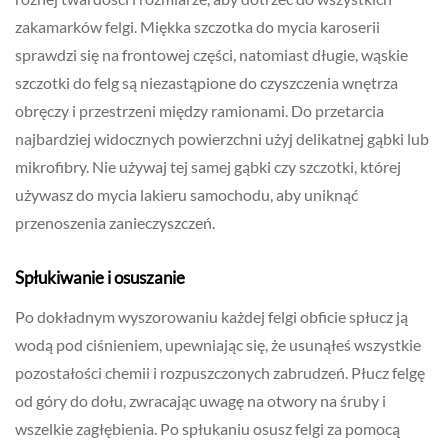
zakamarków felgi. Miękka szczotka do mycia karoserii
sprawdzi się na frontowej części, natomiast długie, wąskie
szczotki do felg są niezastąpione do czyszczenia wnętrza
obręczy i przestrzeni między ramionami. Do przetarcia
najbardziej widocznych powierzchni użyj delikatnej gąbki lub
mikrofibry. Nie używaj tej samej gąbki czy szczotki, której
używasz do mycia lakieru samochodu, aby uniknąć
przenoszenia zanieczyszczeń.
Spłukiwanie i osuszanie
Po dokładnym wyszorowaniu każdej felgi obficie spłucz ją
wodą pod ciśnieniem, upewniając się, że usunąłeś wszystkie
pozostałości chemii i rozpuszczonych zabrudzeń. Płucz felgę
od góry do dołu, zwracając uwagę na otwory na śruby i
wszelkie zagłębienia. Po spłukaniu osusz felgi za pomocą