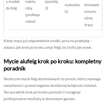
y środek
naloty
(poniżej
uszkodze
doświadc
do felg
rdzy
3)
ń)
zonych,
(profesjo
silnie
nalne)
żrący.
Kiedy masz już odpowiednie środki, pora na praktykę –
zobacz, jak krok po kroku umyć felgi, by lśniły jak nowe.
Mycie alufelg krok po kroku: kompletny
poradnik
Skuteczne mycie felg aluminiowych to proces, który wymaga
cierpliwości i przestrzegania określonej kolejności działań.
Ten poradnik krok po kroku pomoże Ci osiągnąć
profesjonalne rezultaty w domowym garażu.