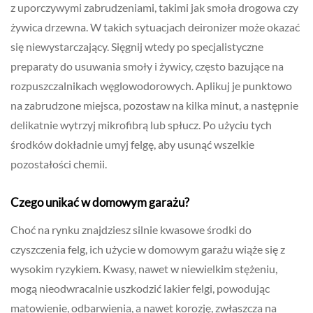
z uporczywymi zabrudzeniami, takimi jak smoła drogowa czy
żywica drzewna. W takich sytuacjach deironizer może okazać
się niewystarczający. Sięgnij wtedy po specjalistyczne
preparaty do usuwania smoły i żywicy, często bazujące na
rozpuszczalnikach węglowodorowych. Aplikuj je punktowo
na zabrudzone miejsca, pozostaw na kilka minut, a następnie
delikatnie wytrzyj mikrofibrą lub spłucz. Po użyciu tych
środków dokładnie umyj felgę, aby usunąć wszelkie
pozostałości chemii.
Czego unikać w domowym garażu?
Choć na rynku znajdziesz silnie kwasowe środki do
czyszczenia felg, ich użycie w domowym garażu wiąże się z
wysokim ryzykiem. Kwasy, nawet w niewielkim stężeniu,
mogą nieodwracalnie uszkodzić lakier felgi, powodując
matowienie, odbarwienia, a nawet korozję, zwłaszcza na