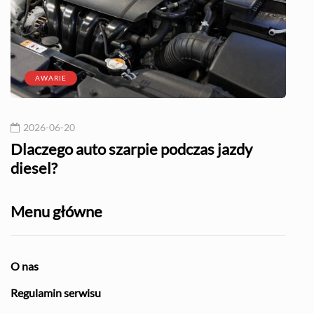
AWARIE
2026-06-20
20
l?
Dlaczego auto szarpie podczas jazdy
Naj
diesel?
Menu główne
O nas
Regulamin serwisu