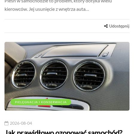
Pleśń w samochodzie to problem, który dotyka wielu
kierowców. Jej usunięcie z wnętrza auta…
Udostępnij
PIELĘGNACJA I KONSERWACJA
2026-08-04
Jak prawidłowo ozonować samochód?