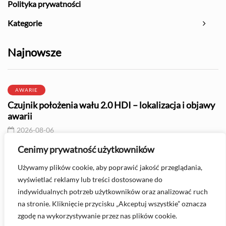
Polityka prywatności
Kategorie
Najnowsze
AWARIE
Czujnik położenia wału 2.0 HDI – lokalizacja i objawy
awarii
2026-08-06
Cenimy prywatność użytkowników
OLEJE I PŁYNY
Używamy plików cookie, aby poprawić jakość przeglądania,
Olej 0W30 - do jakich silników jest zalecany?
wyświetlać reklamy lub treści dostosowane do
2026-08-06
indywidualnych potrzeb użytkowników oraz analizować ruch
na stronie. Kliknięcie przycisku „Akceptuj wszystkie” oznacza
zgodę na wykorzystywanie przez nas plików cookie.
Masz pytanie? Skontaktuj się z nami -