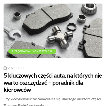
PIELĘGNACJA I KONSERWACJA
2026-08-06
5 kluczowych części auta, na których nie
warto oszczędzać – poradnik dla
kierowców
Czy kiedykolwiek zastanawiałeś się, dlaczego niektóre części
Twojego BMW zasługują na…