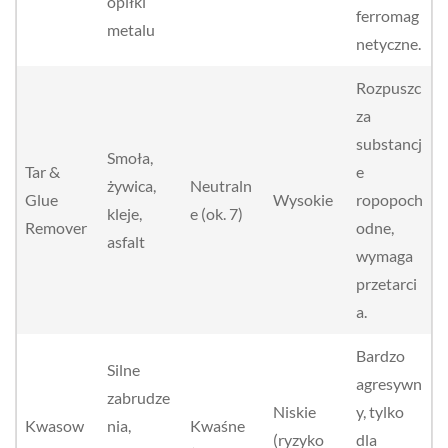
opiłki
ferromag
metalu
netyczne.
Rozpuszc
za
substancj
Smoła,
Tar &
e
żywica,
Neutraln
Glue
Wysokie
ropopoch
kleje,
e (ok. 7)
Remover
odne,
asfalt
wymaga
przetarci
a.
Bardzo
Silne
agresywn
zabrudze
Niskie
y, tylko
Kwasow
nia,
Kwaśne
(ryzyko
dla