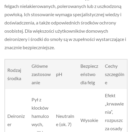
felgach nielakierowanych, polerowanych lub z uszkodzoną
powłoką. Ich stosowanie wymaga specjalistycznej wiedzy i
doświadczenia, a także odpowiednich środków ochrony
osobistej. Dla większości użytkowników domowych
deironizery i środki do smoły są w zupełności wystarczające i
znacznie bezpieczniejsze.
Główne
Bezpiecz
Cechy
Rodzaj
zastosow
pH
eństwo
szczególn
środka
anie
dla felg
e
Efekt
Pył z
„krwawie
klocków
nia”,
Deironiz
hamulco
Neutraln
Wysokie
rozpuszc
er
wych,
e (ok. 7)
za osady