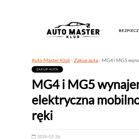
BEZPIECZ
Auto Master Klub
-
Zakup auta
-
MG4 i MG5 wynaje
ZAKUP AUTA
MG4 i MG5 wynaje
elektryczna mobilno
ręki
2026-02-26