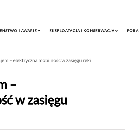
EŃSTWO I AWARIE
EKSPLOATACJA I KONSERWACJA
PORA
m – elektryczna mobilność w zasięgu ręki
m –
ść w zasięgu