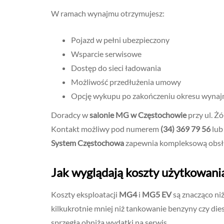
W ramach wynajmu otrzymujesz:
Pojazd w pełni ubezpieczony
Wsparcie serwisowe
Dostęp do sieci ładowania
Możliwość przedłużenia umowy
Opcję wykupu po zakończeniu okresu wyna
Doradcy w
salonie MG w Częstochowie
przy ul. Ż
Kontakt możliwy pod numerem
(34) 369 79 56
lub
System Częstochowa
zapewnia kompleksową obsł
Jak wyglądają koszty użytkowania
Koszty eksploatacji
MG4
i
MG5 EV
są znacząco ni
kilkukrotnie mniej niż tankowanie benzyny czy dies
sprzęgła obniża wydatki na serwis.