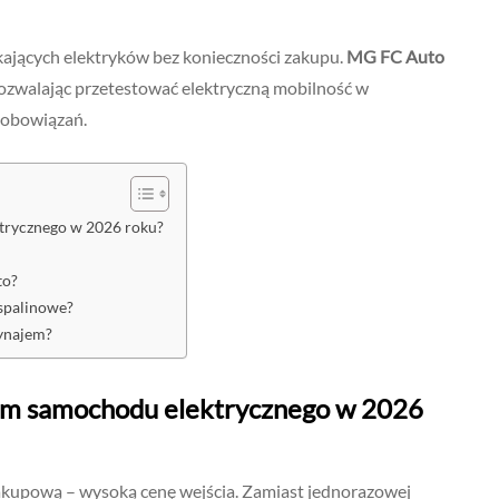
kających elektryków bez konieczności zakupu.
MG FC Auto
ozwalając przetestować elektryczną mobilność w
zobowiązań.
trycznego w 2026 roku?
to?
 spalinowe?
wynajem?
em samochodu elektrycznego w 2026
zakupową – wysoką cenę wejścia. Zamiast jednorazowej