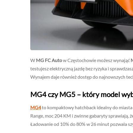
W
MG FC Auto
w Częstochowie możesz wynająć
testujesz elektryczną jazdę bez ryzyka i sprawdzas
Wynajem daje również dostęp do najnowszych techn
MG4 czy MG5 – który model wyb
MG4
to kompaktowy hatchback idealny do miasta i
Range, moc 204 KM i zwinne gabaryty sprawiają, ż
Ładowanie od 10% do 80% w 26 minut pozwala szy