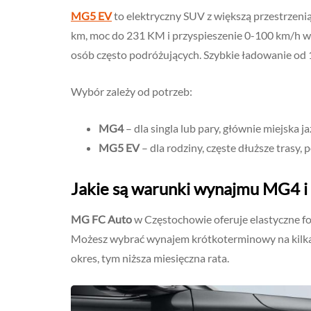
MG5 EV
to elektryczny SUV z większą przestrzenią
km, moc do 231 KM i przyspieszenie 0-100 km/h w
osób często podróżujących. Szybkie ładowanie od
Wybór zależy od potrzeb:
MG4
– dla singla lub pary, głównie miejska 
MG5 EV
– dla rodziny, częste dłuższe trasy,
Jakie są warunki wynajmu MG4 
MG FC Auto
w Częstochowie oferuje elastyczne 
Możesz wybrać wynajem krótkoterminowy na kilka m
okres, tym niższa miesięczna rata.