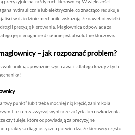
ą precyzyjnie na każdy ruch kierownicą. W większości
na hydraulicznie lub elektrycznie, co znacząco redukuje
liści w dziedzinie mechaniki wskazują, że nawet niewielki
drogi i precyzję kierowania. Maglownica odpowiada za
atego jej nienaganne działanie jest absolutnie kluczowe.
maglownicy – jak rozpoznać problem?
oli uniknąć poważniejszych awarii, dlatego każdy z tych
mechanika!
lownicy
rtwy punkt” lub trzeba mocniej nią kręcić, zanim koła
iczym. Luz ten zazwyczaj wynika ze zużycia lub uszkodzenia
icze czy tuleje, które odpowiadają za precyzyjne
hna praktyka diagnostyczna potwierdza, że kierowcy często