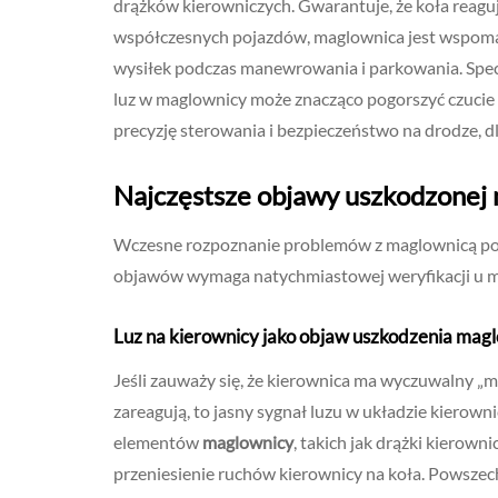
drążków kierowniczych. Gwarantuje, że koła reaguj
współczesnych pojazdów, maglownica jest wspomaga
wysiłek podczas manewrowania i parkowania. Specja
luz w maglownicy może znacząco pogorszyć czucie 
precyzję sterowania i bezpieczeństwo na drodze, dl
Najczęstsze objawy uszkodzonej 
Wczesne rozpoznanie problemów z maglownicą pozw
objawów wymaga natychmiastowej weryfikacji u 
Luz na kierownicy jako objaw uszkodzenia mag
Jeśli zauważy się, że kierownica ma wyczuwalny „ma
zareagują, to jasny sygnał luzu w układzie kierown
elementów
maglownicy
, takich jak drążki kierown
przeniesienie ruchów kierownicy na koła. Powszec