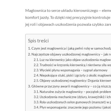
Maglownica to serce układu kierowniczego – elem
komfort jazdy. To dzięki niej precyzyjnie kontroluj
jej roli i objawach uszkodzenia pozwala szybko z
Spis treści
Czym jest maglownica i jaką pełni rolę w samochodz
Najczęstsze objawy uszkodzonej maglownicy – jak 
Luz na kierownicy jako objaw uszkodzenia maglow
Trudności w kręceniu kierownicą i nierówna siła 
Wycieki płynu wspomagania – sygnał alarmowy
Niepokojące stuki, piski i zgrzyty z okolic maglown
Objawy uszkodzonej maglownicy: Drgania kierownic
Główne przyczyny awarii maglownicy – co ją niszcz
Naturalne zużycie maglownicy – początek proble
Uszkodzenia mechaniczne (dziury, krawężniki) i i
Rola uszkodzonych osłon gumowych (manszet) w 
Płyn wspomagania: znaczenie jego poziomu i jakoś