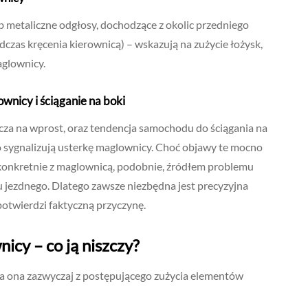
ub metaliczne odgłosy, dochodzące z okolic przedniego
dczas kręcenia kierownicą) – wskazują na zużycie łożysk,
glownicy.
nicy i ściąganie na boki
cza na wprost, oraz tendencja samochodu do ściągania na
to sygnalizują usterkę maglownicy. Choć objawy te mocno
konkretnie z maglownicą, podobnie, źródłem problemu
u jezdnego. Dlatego zawsze niezbędna jest precyzyjna
potwierdzi faktyczną przyczynę.
cy – co ją niszczy?
ka ona zazwyczaj z postępującego zużycia elementów