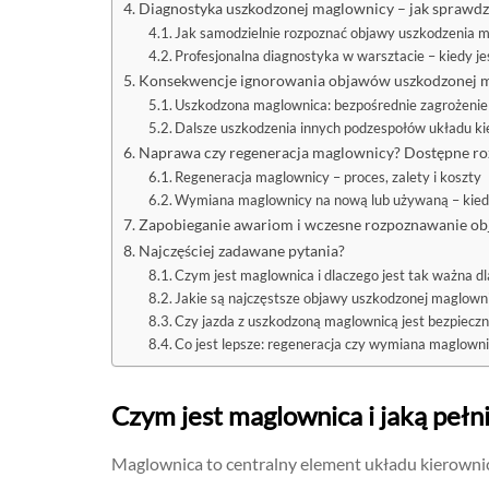
Diagnostyka uszkodzonej maglownicy – jak sprawdzi
Jak samodzielnie rozpoznać objawy uszkodzenia 
Profesjonalna diagnostyka w warsztacie – kiedy je
Konsekwencje ignorowania objawów uszkodzonej 
Uszkodzona maglownica: bezpośrednie zagrożenie
Dalsze uszkodzenia innych podzespołów układu k
Naprawa czy regeneracja maglownicy? Dostępne ro
Regeneracja maglownicy – proces, zalety i koszty
Wymiana maglownicy na nową lub używaną – kiedy
Zapobieganie awariom i wczesne rozpoznawanie o
Najczęściej zadawane pytania?
Czym jest maglownica i dlaczego jest tak ważna 
Jakie są najczęstsze objawy uszkodzonej maglowni
Czy jazda z uszkodzoną maglownicą jest bezpiecz
Co jest lepsze: regeneracja czy wymiana maglown
Czym jest maglownica i jaką pełn
Maglownica to centralny element układu kierownic