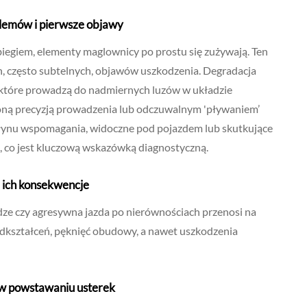
lemów i pierwsze objawy
biegiem, elementy maglownicy po prostu się zużywają. Ten
h, często subtelnych, objawów uszkodzenia. Degradacja
y, które prowadzą do nadmiernych luzów w układzie
zoną precyzją prowadzenia lub odczuwalnym 'pływaniem’
płynu wspomagania, widoczne pod pojazdem lub skutkujące
, co jest kluczową wskazówką diagnostyczną.
i ich konsekwencje
dze czy agresywna jazda po nierównościach przenosi na
dkształceń, pęknięć obudowy, a nawet uszkodzenia
w powstawaniu usterek