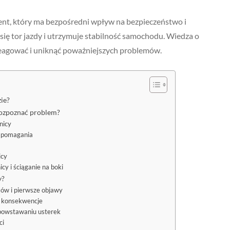
ent, który ma bezpośredni wpływ na bezpieczeństwo i
e się tor jazdy i utrzymuje stabilność samochodu. Wiedza o
areagować i uniknąć poważniejszych problemów.
ie?
rozpoznać problem?
nicy
wspomagania
icy
y i ściąganie na boki
y?
mów i pierwsze objawy
ch konsekwencje
powstawaniu usterek
ci