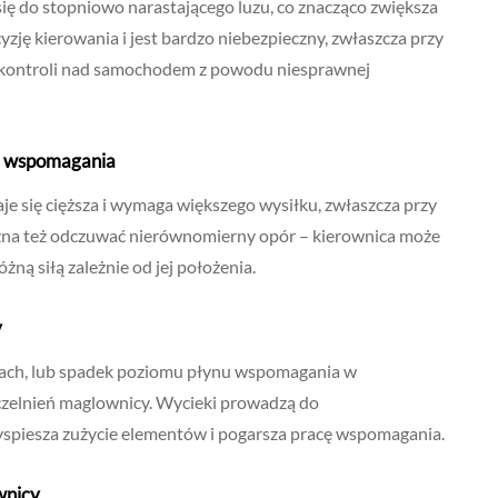
ię do stopniowo narastającego luzu, co znacząco zwiększa
yzję kierowania i jest bardzo niebezpieczny, zwłaszcza przy
y kontroli nad samochodem z powodu niesprawnej
ła wspomagania
e się cięższa i wymaga większego wysiłku, zwłaszcza przy
żna też odczuwać nierównomierny opór – kierownica może
żną siłą zależnie od jej położenia.
y
ach, lub spadek poziomu płynu wspomagania w
zczelnień maglownicy. Wycieki prowadzą do
yspiesza zużycie elementów i pogarsza pracę wspomagania.
ownicy