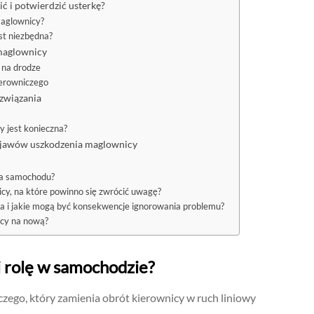
ć i potwierdzić usterkę?
maglownicy?
st niezbędna?
maglownicy
 na drodze
ierowniczego
związania
 jest konieczna?
bjawów uszkodzenia maglownicy
dla samochodu?
cy, na które powinno się zwrócić uwagę?
na i jakie mogą być konsekwencje ignorowania problemu?
icy na nową?
i rolę w samochodzie?
zego, który zamienia obrót kierownicy w ruch liniowy