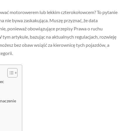
erować motorowerem lub lekkim czterokołowcem? To pytanie
na nie bywa zaskakująca. Muszę przyznać, że data
ie, ponieważ obowiązujące przepisy Prawa o ruchu
 tym artykule, bazując na aktualnych regulacjach, rozwieję
y możesz bez obaw wsiąść za kierownicę tych pojazdów, a
egorii.
iec
znaczenie