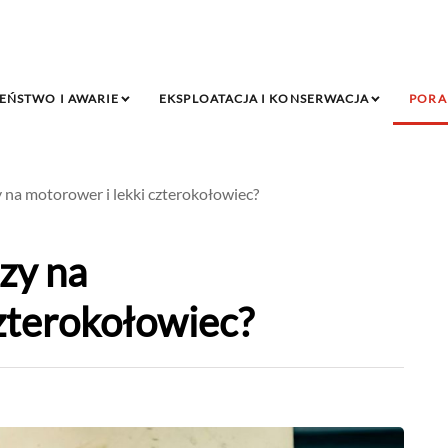
EŃSTWO I AWARIE
EKSPLOATACJA I KONSERWACJA
PORA
y na motorower i lekki czterokołowiec?
czy na
zterokołowiec?