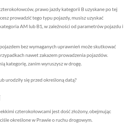
zterokołowców, prawo jazdy kategorii B uzyskane po tej
chcesz prowadzić tego typu pojazdy, musisz uzyskać
 kategoria AM lub B1, w zależności od parametrów pojazdu i
ie pojazdem bez wymaganych uprawnień może skutkować
przypadkach nawet zakazem prowadzenia pojazdów.
ią kategorię, zanim wyruszysz w drogę.
ub urodziły się przed określoną datą?
i
ekkimi czterokołowcami jest dość złożony, obejmując
ą ściśle określone w Prawie o ruchu drogowym.