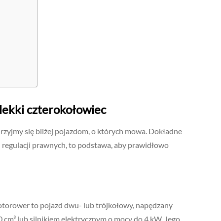
lekki czterokołowiec
rzyjmy się bliżej pojazdom, o których mowa. Dokładne
ch regulacji prawnych, to podstawa, aby prawidłowo
torower to pojazd dwu- lub trójkołowy, napędzany
 cm³ lub silnikiem elektrycznym o mocy do 4 kW. Jego