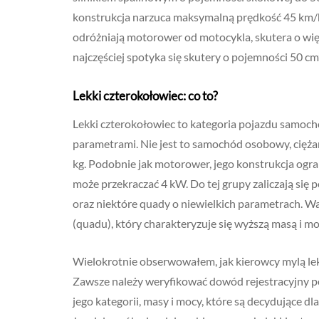
konstrukcja narzuca maksymalną prędkość 45 km/h.
odróżniają motorower od motocykla, skutera o wię
najczęściej spotyka się skutery o pojemności 50 cm³, 
Lekki czterokołowiec: co to?
Lekki czterokołowiec to kategoria pojazdu samoch
parametrami. Nie jest to samochód osobowy, cięża
kg. Podobnie jak motorower, jego konstrukcja ogra
może przekraczać 4 kW. Do tej grupy zaliczają się 
oraz niektóre quady o niewielkich parametrach. Wa
(quadu), który charakteryzuje się wyższą masą i mo
Wielokrotnie obserwowałem, jak kierowcy mylą lek
Zawsze należy weryfikować dowód rejestracyjny po
jego kategorii, masy i mocy, które są decydujące