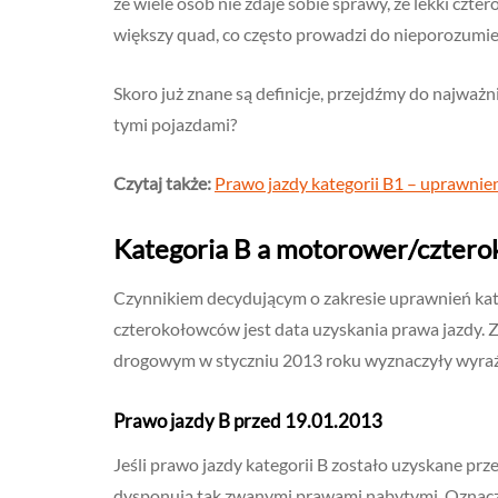
że wiele osób nie zdaje sobie sprawy, że lekki czte
większy quad, co często prowadzi do nieporozumie
Skoro już znane są definicje, przejdźmy do najważ
tymi pojazdami?
Czytaj także:
Prawo jazdy kategorii B1 – uprawnie
Kategoria B a motorower/czterok
Czynnikiem decydującym o zakresie uprawnień kat
czterokołowców jest data uzyskania prawa jazdy.
drogowym w styczniu 2013 roku wyznaczyły wyraźną
Prawo jazdy B przed 19.01.2013
Jeśli prawo jazdy kategorii B zostało uzyskane pr
dysponują tak zwanymi prawami nabytymi. Oznacza t