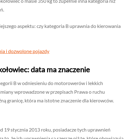
rokołowiec o masie 350 kg to zupełnie inna kategoria niż
ń.
niejszego aspektu: czy kategoria B uprawnia do kierowania
nia i dozwolone pojazdy
ołowiec: data ma znaczenie
egorii B w odniesieniu do motorowerów i lekkich
 Zmiany wprowadzone w przepisach Prawa o ruchu
 granicę, która ma istotne znaczenie dla kierowców.
zed 19 stycznia 2013 roku, posiadacze tych uprawnień
o, że ich uprawnienia są szersze niż te, które obowiązują