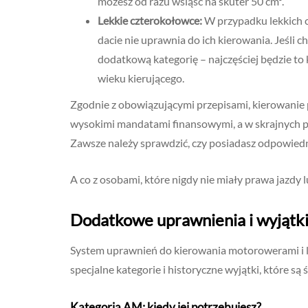
możesz od razu wsiąść na skuter 50 cm³.
Lekkie czterokołowce:
W przypadku lekkich c
dacie nie uprawnia do ich kierowania. Jeśli 
dodatkową kategorię – najczęściej będzie to
wieku kierującego.
Zgodnie z obowiązującymi przepisami, kierowan
wysokimi mandatami finansowymi, a w skrajnych 
Zawsze należy sprawdzić, czy posiadasz odpowiedn
A co z osobami, które nigdy nie miały prawa jazdy l
Dodatkowe uprawnienia i wyjątk
System uprawnień do kierowania motorowerami i l
specjalne kategorie i historyczne wyjątki, które s
Kategoria AM: kiedy jej potrzebujesz?