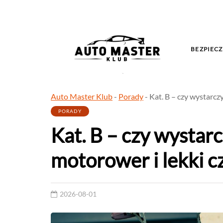
BEZPIECZ
Auto Master Klub
-
Porady
-
Kat. B – czy wystarcz
PORADY
Kat. B – czy wystar
motorower i lekki c
2026-08-01