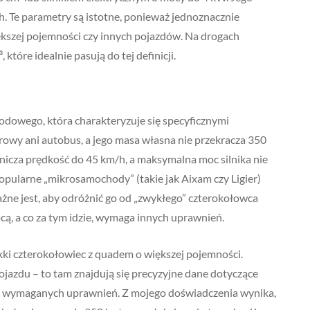
 Te parametry są istotne, ponieważ jednoznacznie
kszej pojemności czy innych pojazdów. Na drogach
które idealnie pasują do tej definicji.
odowego, która charakteryzuje się specyficznymi
rowy ani autobus, a jego masa własna nie przekracza 350
nicza prędkość do 45 km/h, a maksymalna moc silnika nie
popularne „mikrosamochody” (takie jak Aixam czy Ligier)
żne jest, aby odróżnić go od „zwykłego” czterokołowca
cą, a co za tym idzie, wymaga innych uprawnień.
ki czterokołowiec z quadem o większej pojemności.
jazdu – to tam znajdują się precyzyjne dane dotyczące
 dla wymaganych uprawnień. Z mojego doświadczenia wynika,