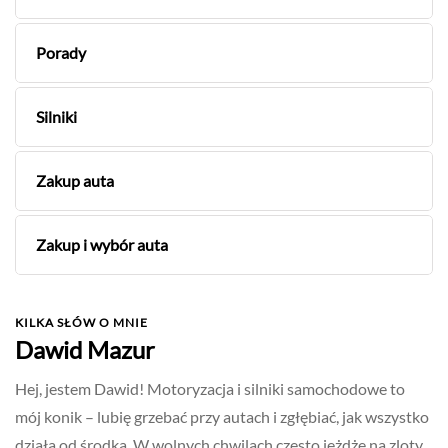
Porady
Silniki
Zakup auta
Zakup i wybór auta
KILKA SŁÓW O MNIE
Dawid Mazur
Hej, jestem Dawid! Motoryzacja i silniki samochodowe to
mój konik – lubię grzebać przy autach i zgłębiać, jak wszystko
działa od środka. W wolnych chwilach często jeżdżę na zloty,