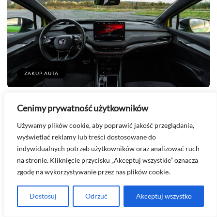
ZAKUP AUTA
Cenimy prywatność użytkowników
2026-08-02
Najszybszy model Skody dostępny w
Używamy plików cookie, aby poprawić jakość przeglądania,
Polsce
wyświetlać reklamy lub treści dostosowane do
indywidualnych potrzeb użytkowników oraz analizować ruch
Skoda, choć często kojarzona z praktycznością i
na stronie. Kliknięcie przycisku „Akceptuj wszystkie” oznacza
przestronnością, oferuje również modele o…
zgodę na wykorzystywanie przez nas plików cookie.
Dostosuj
Odrzuć
Akceptuj wszystko
Udostępnij