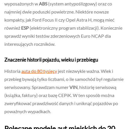
wyposażonych w
ABS
(system antypoślizgowy) oraz co
najmniej dwie poduszki powietrzne. Niektóre nowsze
kompakty, jak Ford Focus II czy Opel Astra H, mogą mieć
również
ESP
(elektroniczny program stabilizacji). Koniecznie
sprawdź wyniki testów zderzeniowych Euro NCAP dla
interesujących roczników.
Znaczenie historii pojazdu, wieku i przebiegu
Historia
auta do 80 tysięcy
jest niezwykle ważna. Wiek i
przebieg bywają tylko liczbami, o ile samochód był regularnie
serwisowany. Sprawdzam numer
VIN
, historię serwisową
(książka, faktury) oraz bazę CEPiK. W ten sposób można
zweryfikować prawdziwość danych i uniknąć pojazdów po
poważnych wypadkach.
Polecane modele aut miejskich do 20