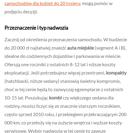
samochodów dla kobiet do 20 tysięcy
, mogą pomóc w
podjęciu decyzji.
Przeznaczenie i typ nadwozia
Zacznij od określenia przeznaczenia samochodu. W budżecie
do 20 000 zł najłatwiej znaleźć
auta miejskie
(segment A i B),
idealne do codziennych dojazdów i parkowania w mieście.
Oferują one roczniki z ostatnich 8-12 lat i niższe koszty
eksploatacji. Jeśli potrzebujesz więcej przestrzeni,
kompakty
(hatchbacki, niższe sedany) stanowią świetny kompromis,
choć w tej cenie będą to zazwyczaj egzemplarze z ostatnich
10-15 lat. Poszukując
kombi
czy większego sedana dla
rodziny, musisz liczyć się ze znacznie starszym rocznikiem,
często sprzed 2010 roku, i przebiegiem przekraczającym 200
000 km, co przełoży się na zużycie wnętrza i wyższe koszty
serwisowe. Wybór nadwozia w tej cenie to zawsze