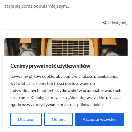
staje się coraz popularniejszym…
Udostępnij
Cenimy prywatność użytkowników
Używamy plików cookie, aby poprawić jakość przeglądania,
wyświetlać reklamy lub treści dostosowane do
indywidualnych potrzeb użytkowników oraz analizować ruch
na stronie. Kliknięcie przycisku „Akceptuj wszystkie” oznacza
PORADY
zgodę na wykorzystywanie przez nas plików cookie.
2026-08-08
Dostosuj
Odrzuć
Akceptuj wszystko
Jak odblokować biegi w C-360?