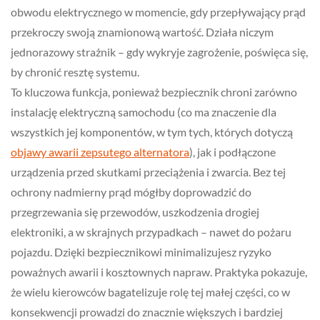
obwodu elektrycznego w momencie, gdy przepływający prąd
przekroczy swoją znamionową wartość. Działa niczym
jednorazowy strażnik – gdy wykryje zagrożenie, poświęca się,
by chronić resztę systemu.
To kluczowa funkcja, ponieważ bezpiecznik chroni zarówno
instalację elektryczną samochodu (co ma znaczenie dla
wszystkich jej komponentów, w tym tych, których dotyczą
objawy awarii zepsutego alternatora
), jak i podłączone
urządzenia przed skutkami przeciążenia i zwarcia. Bez tej
ochrony nadmierny prąd mógłby doprowadzić do
przegrzewania się przewodów, uszkodzenia drogiej
elektroniki, a w skrajnych przypadkach – nawet do pożaru
pojazdu. Dzięki bezpiecznikowi minimalizujesz ryzyko
poważnych awarii i kosztownych napraw. Praktyka pokazuje,
że wielu kierowców bagatelizuje rolę tej małej części, co w
konsekwencji prowadzi do znacznie większych i bardziej