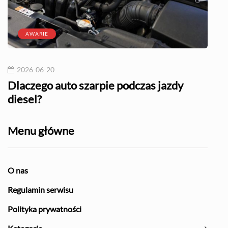
AWARIE
2026-06-20
20
l?
Dlaczego auto szarpie podczas jazdy
Naj
diesel?
Menu główne
O nas
Regulamin serwisu
Polityka prywatności