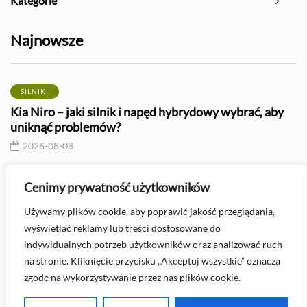
Kategorie
Najnowsze
SILNIKI
Kia Niro – jaki silnik i napęd hybrydowy wybrać, aby
uniknąć problemów?
2026-08-08
PIELĘGNACJA I KONSERWACJA
Cenimy prywatność użytkowników
Jak sprawdzić serwo hamulcowe? – poradnik
Używamy plików cookie, aby poprawić jakość przeglądania,
diagnostyczny
wyświetlać reklamy lub treści dostosowane do
2026-08-08
indywidualnych potrzeb użytkowników oraz analizować ruch
na stronie. Kliknięcie przycisku „Akceptuj wszystkie” oznacza
zgodę na wykorzystywanie przez nas plików cookie.
Masz pytanie? Skontaktuj się z nami -
kontakt@automasterklub.pl