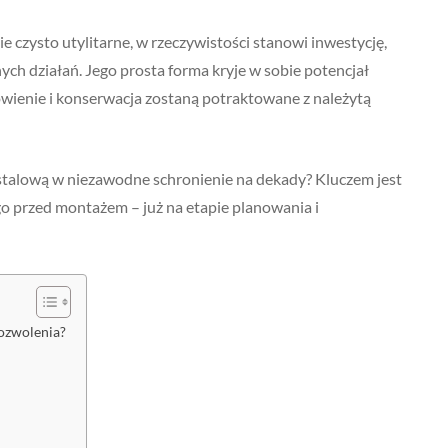
e czysto utylitarne, w rzeczywistości stanowi inwestycję,
ych działań. Jego prosta forma kryje w sobie potencjał
owienie i konserwacja zostaną potraktowane z należytą
stalową w niezawodne schronienie na dekady? Kluczem jest
go przed montażem – już na etapie planowania i
pozwolenia?