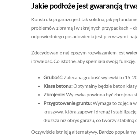
Jakie podłoże jest gwarancją trw
Konstrukcja garażu jest tak solidna, jak jej funda
problemów z bramą i w skrajnych przypadkach – do
odpowiedniego posadowienia jest pierwszym i naj
Zdecydowanie najlepszym rozwiązaniem jest
wyle
i trwałość. Co istotne, aby spełniała swoją funkc
Grubość:
Zalecana grubość wylewki to 15-20
Klasa betonu:
Optymalny będzie beton klasy
Zbrojenie:
Wylewka powinna być zbrojona sia
Przygotowanie gruntu:
Wymaga to zdjęcia w
kruszywa, która zapewni drenaż i stabilizacj
dłuższa niż obrys garażu, co tworzy stabilną 
Oczywiście istnieją alternatywy. Bardzo popularn