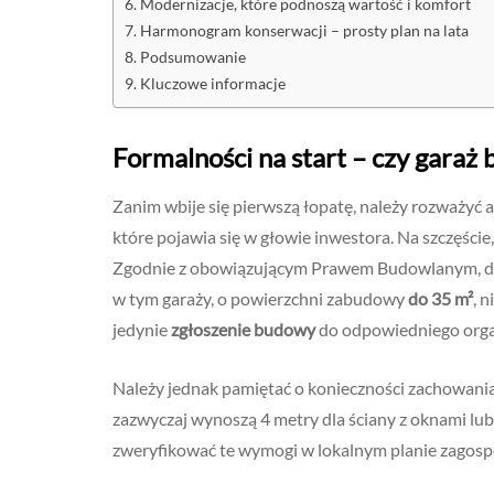
Modernizacje, które podnoszą wartość i komfort
Harmonogram konserwacji – prosty plan na lata
Podsumowanie
Kluczowe informacje
Formalności na start – czy gara
Zanim wbije się pierwszą łopatę, należy rozważyć 
które pojawia się w głowie inwestora. Na szczęści
Zgodnie z obowiązującym Prawem Budowlanym, dl
w tym garaży, o powierzchni zabudowy
do 35 m²
, 
jedynie
zgłoszenie budowy
do odpowiedniego organ
Należy jednak pamiętać o konieczności zachowania 
zazwyczaj wynoszą 4 metry dla ściany z oknami lub
zweryfikować te wymogi w lokalnym planie zagos