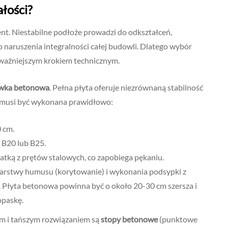
ałości?
ment. Niestabilne podłoże prowadzi do odkształceń,
 naruszenia integralności całej budowli. Dlatego wybór
ważniejszym krokiem technicznym.
wka betonowa
. Pełna płyta oferuje niezrównaną stabilność
ję, musi być wykonana prawidłowo:
 cm.
 B20 lub B25.
tką z prętów stalowych, co zapobiega pękaniu.
arstwy humusu (korytowanie) i wykonania podsypki z
ę. Płyta betonowa powinna być o około 20-30 cm szersza i
opaskę.
ym i tańszym rozwiązaniem są
stopy betonowe
(punktowe