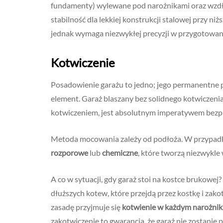
fundamenty) wylewane pod narożnikami oraz wzdłu
stabilność dla lekkiej konstrukcji stalowej przy ni
jednak wymaga niezwykłej precyzji w przygotowan
Kotwiczenie
Posadowienie garażu to jedno; jego permanentne 
element. Garaż blaszany bez solidnego kotwiczenia 
kotwiczeniem, jest absolutnym imperatywem bezp
Metoda mocowania zależy od podłoża. W przypadk
rozporowe
lub
chemiczne
, które tworzą niezwykle
A co w sytuacji, gdy garaż stoi na kostce brukowej
dłuższych kotew, które przejdą przez kostkę i za
zasadę przyjmuje się
kotwienie w każdym narożniku
zakotwiczenie to gwarancja, że garaż nie zostani