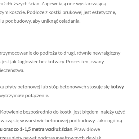
ż dłuższych ścian. Zapewniają one wystarczającą
ższym koszcie. Podłoże z kostki brukowej jest estetyczne,
iu podbudowy, aby uniknąć osiadania.
przymocowanie do podłoża to drugi, równie newralgiczny
jest jak żaglowiec bez kotwicy. Proces ten, zwany
ieczeństwa.
u płyty betonowej lub stóp betonowych stosuje się
kotwy
 wytrzymałe połączenie.
? Kotwienie bezpośrednio do kostki jest błędem; należy użyć
kotwiczą się w warstwie betonowej podbudowy. Jako ogólną
 oraz co 1-1,5 metra wzdłuż ścian
. Prawidłowe
e przesunięty nawet podczas gwałtownych zjawisk