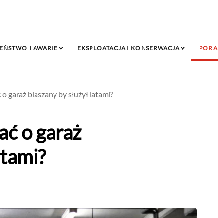
EŃSTWO I AWARIE
EKSPLOATACJA I KONSERWACJA
PORA
 o garaż blaszany by służył latami?
ać o garaż
atami?