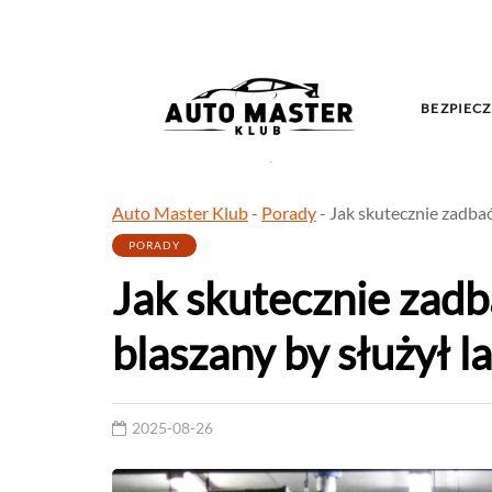
BEZPIECZ
Auto Master Klub
-
Porady
-
Jak skutecznie zadbać
PORADY
Jak skutecznie zadb
blaszany by służył l
2025-08-26