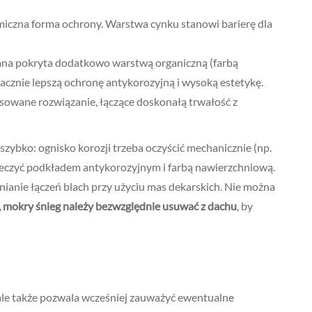
czna forma ochrony. Warstwa cynku stanowi barierę dla
na pokryta dodatkowo warstwą organiczną (farbą
cznie lepszą ochronę antykorozyjną i wysoką estetykę.
owane rozwiązanie, łączące doskonałą trwałość z
szybko: ognisko korozji trzeba oczyścić mechanicznie (np.
pieczyć podkładem antykorozyjnym i farbą nawierzchniową.
nianie łączeń blach przy użyciu mas dekarskich. Nie można
i, mokry śnieg należy bezwzględnie usuwać z dachu
, by
 ale także pozwala wcześniej zauważyć ewentualne