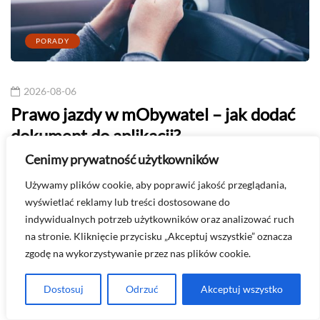
PORADY
2026-08-06
Prawo jazdy w mObywatel – jak dodać
dokument do aplikacji?
Cenimy prywatność użytkowników
Dodanie prawa jazdy do aplikacji mObywatel to prosty
proces, który znacząco ułatwia codzienne…
Używamy plików cookie, aby poprawić jakość przeglądania,
wyświetlać reklamy lub treści dostosowane do
indywidualnych potrzeb użytkowników oraz analizować ruch
Udostępnij
na stronie. Kliknięcie przycisku „Akceptuj wszystkie” oznacza
zgodę na wykorzystywanie przez nas plików cookie.
Dostosuj
Odrzuć
Akceptuj wszystko