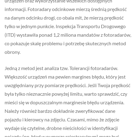
urządzeń oraz wykorzystanie wszelkich dostępnych
informacji. Fotoradary odcinkowe mierzą średnią prędkość
na danym odcinku drogi, co obala mit, że mierzą prędkość
tylko w jednym punkcie. Inspekcja Transportu Drogowego
(ITD) wystawiła ponad 1,2 miliona mandatów z fotoradarów,
co pokazuje skalę problemu i potrzebę skutecznych metod
obrony.
Jedną z metod jest analiza tzw. Tolerancji fotoradarów.
Większość urządzeń ma pewien margines błędu, który jest
uwzględniany przy pomiarze prędkości. Jeśli Twoja prędkość
była tylko nieznacznie powyżej limitu, warto sprawdzić, czy
mieści się w dopuszczalnym marginesie błędu urządzenia.
Należy również bardzo dokładnie zweryfikować dane
pojazdu i kierowcy na zdjęciu. Czasami, mimo że zdjęcie
wydaje się czytelne, drobne nieścisłości w identyfikacji
pojazdu (np. błąd w numerze rejestracyjnym) mogą być