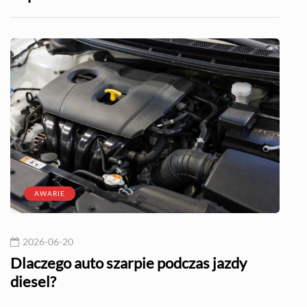
AWARIE
2026-06-20
20
l?
Dlaczego auto szarpie podczas jazdy
Naj
diesel?