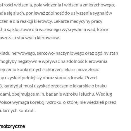
rości widzenia, pola widzenia i widzenia zmierzchowego,
bada się słuch, ponieważ zdolność do usłyszenia sygnałów
nie dla reakcji kierowcy. Lekarze medycyny pracy
uchu są kluczowe dla wczesnego wykrywania wad, które
szcza u starszych kierowców.
 układu nerwowego, sercowo-naczyniowego oraz ogólny stan
e mogłyby negatywnie wpływać na zdolność kierowania
jrzeniu konkretnych schorzeń, lekarz może zlecić
y uzyskać pełniejszy obraz stanu zdrowia. Przed
B, kandydat musi uzyskać orzeczenie lekarskie o braku
ami, obejmujące m.in. badanie wzroku i słuchu. Według
sce wymaga korekcji wzroku, o której nie wiedzieli przed
larnych kontroli.
omotoryczne