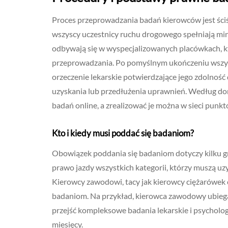
Proces przeprowadzania badań kierowców jest ściś
wszyscy uczestnicy ruchu drogowego spełniają mi
odbywają się w wyspecjalizowanych placówkach, k
przeprowadzania. Po pomyślnym ukończeniu wszy
orzeczenie lekarskie potwierdzające jego zdolność
uzyskania lub przedłużenia uprawnień. Według doni
badań online, a zrealizować je można w sieci punk
Kto i kiedy musi poddać się badaniom?
Obowiązek poddania się badaniom dotyczy kilku g
prawo jazdy wszystkich kategorii, którzy muszą uz
Kierowcy zawodowi, tacy jak kierowcy ciężarówek
badaniom. Na przykład, kierowca zawodowy ubiegaj
przejść kompleksowe badania lekarskie i psychologi
miesięcy.