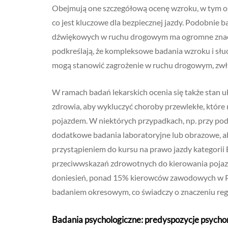
Obejmują one szczegółową ocenę wzroku, w tym ost
co jest kluczowe dla bezpiecznej jazdy. Podobnie 
dźwiękowych w ruchu drogowym ma ogromne znacze
podkreślają, że kompleksowe badania wzroku i sł
mogą stanowić zagrożenie w ruchu drogowym, zwła
W ramach badań lekarskich ocenia się także stan
zdrowia, aby wykluczyć choroby przewlekłe, któr
pojazdem. W niektórych przypadkach, np. przy pode
dodatkowe badania laboratoryjne lub obrazowe, ab
przystąpieniem do kursu na prawo jazdy kategorii 
przeciwwskazań zdrowotnych do kierowania pojazd
doniesień, ponad 15% kierowców zawodowych w Pol
badaniem okresowym, co świadczy o znaczeniu regu
Badania psychologiczne: predyspozycje psych