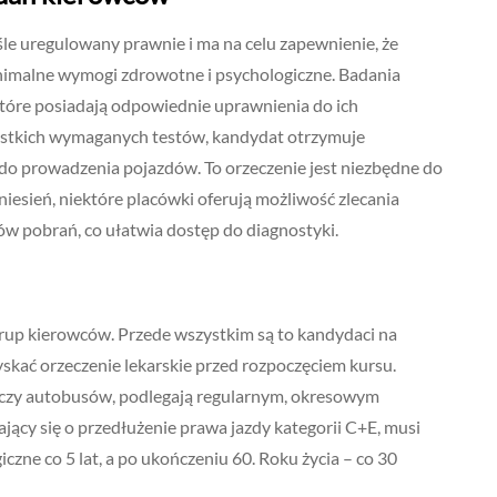
le uregulowany prawnie i ma na celu zapewnienie, że
nimalne wymogi zdrowotne i psychologiczne. Badania
tóre posiadają odpowiednie uprawnienia do ich
stkich wymaganych testów, kandydat otrzymuje
 do prowadzenia pojazdów. To orzeczenie jest niezbędne do
esień, niektóre placówki oferują możliwość zlecania
tów pobrań, co ułatwia dostęp do diagnostyki.
rup kierowców. Przede wszystkim są to kandydaci na
yskać orzeczenie lekarskie przed rozpoczęciem kursu.
 czy autobusów, podlegają regularnym, okresowym
ący się o przedłużenie prawa jazdy kategorii C+E, musi
czne co 5 lat, a po ukończeniu 60. Roku życia – co 30