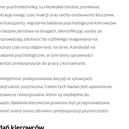
e psychotechniką, są niezwykle istotne, ponieważ
rację uwagi, czas reakcji oraz cechy osobowości kluczowe
gów transportu, regularne badania psychologiczne kierowców
bezpieczeństwa na drogach, identyfikując osoby ze
 sprawdzają zdolność do szybkiego reagowania na
łuższy czas oraz odporność na stres. Kandydat na
badania psychologiczne, w tym testy sprawności
rdzić predyspozycje do pracy z kursantami.
k umiejętność podejmowania decyzji w sytuacjach
dojrzałość psychiczna. Celem tych badań jest upewnienie
znawcze i emocjonalne, które są niezbędne do
jazdu. Badania kierowców powinny być przeprowadzane
ność oceny stanu zdrowia i predyspozycji psychicznych.
adań kierowców