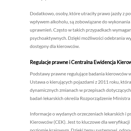
Dodatkowo, osoby, które utraciły prawo jazdy z p
wpływem alkoholu, są zobowiązane do wykonania b
uprawnień. Często w takich przypadkach wymagane
psychoaktywnych. Dzięki możliwości odebrania wyni
dostępny dla kierowców.
Regulacje prawne i Centralna Ewidencja Kier
Podstawy prawne regulujące badania kierowców 
Ustawa o kierujących pojazdami z 2011 roku, któr
dynamicznych zmianach w przepisach dotyczących
badań lekarskich określa Rozporządzenie Ministra
Informacje o wydanych orzeczeniach lekarskich i p
Kierowców (CEK). Jest to kluczowe dla weryfikacj
poziomie krajowym. Dzięki temu systemowi, odpow