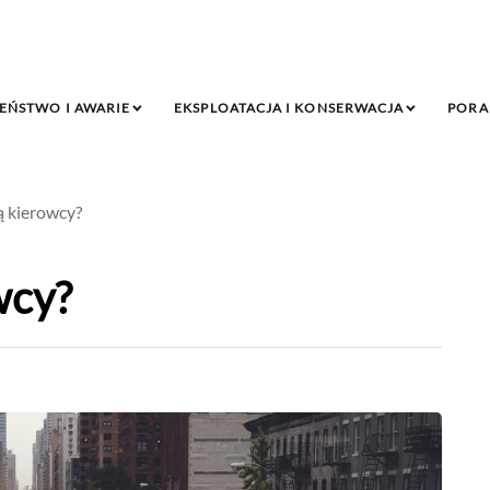
EŃSTWO I AWARIE
EKSPLOATACJA I KONSERWACJA
PORA
ą kierowcy?
wcy?