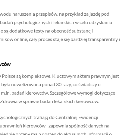
owodu naruszenia przepisów, na przykład za jazdę pod
adań psychologicznych i lekarskich w celu odzyskania
 są dodatkowe testy na obecność substancji
ków online, cały proces staje się bardziej transparentny i
owców
w Polsce są kompleksowe. Kluczowym aktem prawnym jest
a była nowelizowana ponad 30 razy, co świadczy o
 m.in. badań kierowców. Szczegółowe wymogi dotyczące
 Zdrowia w sprawie badań lekarskich kierowców.
sychologicznych trafiają do Centralnej Ewidencji
i uprawnień kierowców i zapewnia spójność danych na
iednie organy mają dostęp do aktualnych informacji o