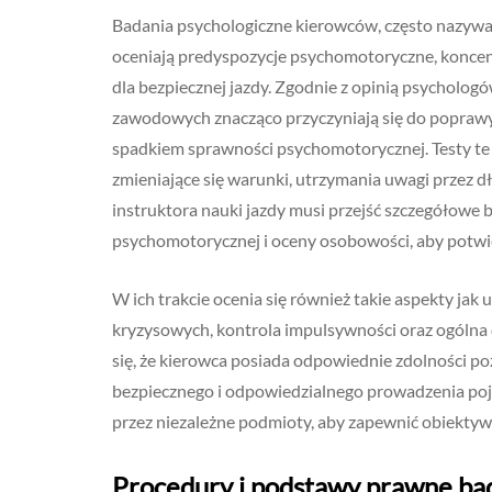
Badania psychologiczne kierowców, często nazywan
oceniają predyspozycje psychomotoryczne, koncent
dla bezpiecznej jazdy. Zgodnie z opinią psycholo
zawodowych znacząco przyczyniają się do poprawy 
spadkiem sprawności psychomotorycznej. Testy te
zmieniające się warunki, utrzymania uwagi przez d
instruktora nauki jazdy musi przejść szczegółowe 
psychomotorycznej i oceny osobowości, aby potwie
W ich trakcie ocenia się również takie aspekty ja
kryzysowych, kontrola impulsywności oraz ogólna 
się, że kierowca posiada odpowiednie zdolności po
bezpiecznego i odpowiedzialnego prowadzenia po
przez niezależne podmioty, aby zapewnić obiektyw
Procedury i podstawy prawne b