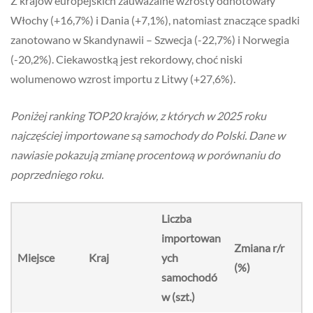
Z krajów europejskich zauważalne wzrosty odnotowały
Włochy (+16,7%) i Dania (+7,1%), natomiast znaczące spadki
zanotowano w Skandynawii – Szwecja (-22,7%) i Norwegia
(-20,2%). Ciekawostką jest rekordowy, choć niski
wolumenowo wzrost importu z Litwy (+27,6%).
Poniżej ranking TOP20 krajów, z których w 2025 roku
najczęściej importowane są samochody do Polski. Dane w
nawiasie pokazują zmianę procentową w porównaniu do
poprzedniego roku
.
Liczba
importowan
Zmiana r/r
Miejsce
Kraj
ych
(%)
samochodó
w (szt.)