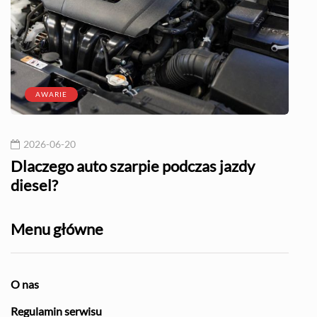
AWARIE
2026-06-20
20
l?
Dlaczego auto szarpie podczas jazdy
Naj
diesel?
Menu główne
O nas
Regulamin serwisu