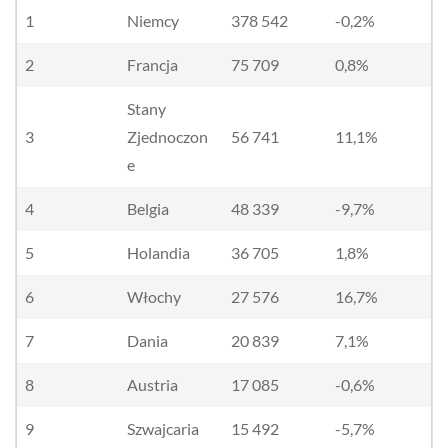
1
Niemcy
378 542
-0,2%
2
Francja
75 709
0,8%
Stany
3
Zjednoczon
56 741
11,1%
e
4
Belgia
48 339
-9,7%
5
Holandia
36 705
1,8%
6
Włochy
27 576
16,7%
7
Dania
20 839
7,1%
8
Austria
17 085
-0,6%
9
Szwajcaria
15 492
-5,7%