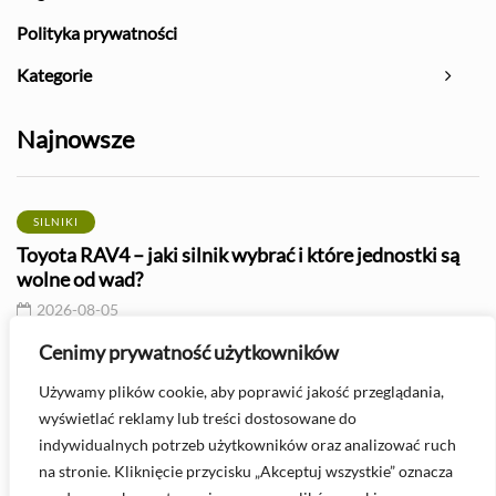
Polityka prywatności
Kategorie
Najnowsze
SILNIKI
Toyota RAV4 – jaki silnik wybrać i które jednostki są
wolne od wad?
2026-08-05
Cenimy prywatność użytkowników
AWARIE
Używamy plików cookie, aby poprawić jakość przeglądania,
Zapchany filtr powietrza - objawy i wpływ na silnik
wyświetlać reklamy lub treści dostosowane do
2026-08-05
indywidualnych potrzeb użytkowników oraz analizować ruch
na stronie. Kliknięcie przycisku „Akceptuj wszystkie” oznacza