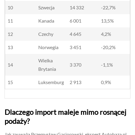
10
Szwecja
14 332
-22,7%
11
Kanada
6 001
13,5%
12
Czechy
4 645
4,2%
13
Norwegia
3 451
-20,2%
Wielka
14
3 370
-1,1%
Brytania
15
Luksemburg
2 913
0,9%
Dlaczego import maleje mimo rosnącej
podaży?
Jak zauważa Przemysław Gąsiorowski, ekspert Autobaza.pl,