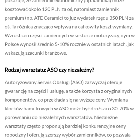
pokazuje, że zamiennik ekonomiczny (np. kamoka) może
kosztować około 120 PLN za oś, natomiast zamiennik
premium (np. ATE Ceramic) to już wydatek rzędu 350 PLN za
oś. Ta różnica znacząco wpływa na całkowity koszt wymiany.
Wzrost cen części zamiennych w sektorze motoryzacyjnym w
Polsce wynosił średnio 5-10% rocznie w ostatnich latach, jak
wskazują szacunki branżowe.
Rodzaj warsztatu: ASO czy niezależny?
Autoryzowany Serwis Obsługi (ASO) zazwyczaj oferuje
gwarancję na części i usługę, a także korzysta z oryginalnych
komponentów, co przekłada się na wyższe ceny. Wymiana
klocków hamulcowych w ASO może być droższa o 30-70% w
porównaniu do niezależnych warsztatów. Niezależne
warsztaty często proponują bardziej konkurencyjne ceny
robocizny i oferują szerszy wybór zamienników, co pozwala