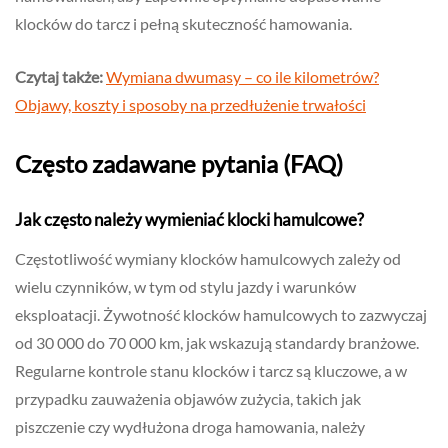
klocków do tarcz i pełną skuteczność hamowania.
Czytaj także:
Wymiana dwumasy – co ile kilometrów?
Objawy, koszty i sposoby na przedłużenie trwałości
Często zadawane pytania (FAQ)
Jak często należy wymieniać klocki hamulcowe?
Częstotliwość wymiany klocków hamulcowych zależy od
wielu czynników, w tym od stylu jazdy i warunków
eksploatacji. Żywotność klocków hamulcowych to zazwyczaj
od 30 000 do 70 000 km, jak wskazują standardy branżowe.
Regularne kontrole stanu klocków i tarcz są kluczowe, a w
przypadku zauważenia objawów zużycia, takich jak
piszczenie czy wydłużona droga hamowania, należy