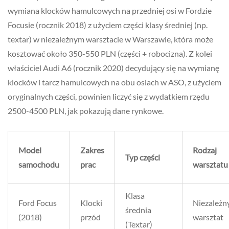
wymiana klocków hamulcowych na przedniej osi w Fordzie
Focusie (rocznik 2018) z użyciem części klasy średniej (np.
textar) w niezależnym warsztacie w Warszawie, która może
kosztować około 350-550 PLN (części + robocizna). Z kolei
właściciel Audi A6 (rocznik 2020) decydujący się na wymianę
klocków i tarcz hamulcowych na obu osiach w ASO, z użyciem
oryginalnych części, powinien liczyć się z wydatkiem rzędu
2500-4500 PLN, jak pokazują dane rynkowe.
Model
Zakres
Rodzaj
Typ części
samochodu
prac
warsztatu
Klasa
Ford Focus
Klocki
Niezależn
średnia
(2018)
przód
warsztat
(Textar)