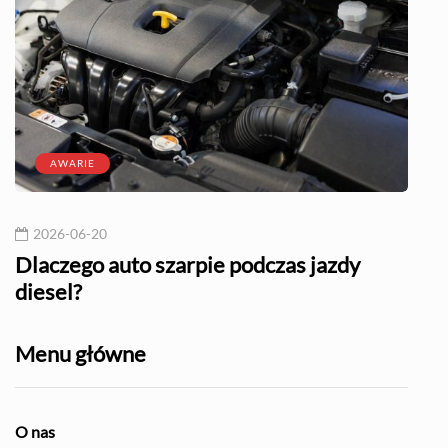
AWARIE
2026-06-20
20
l?
Dlaczego auto szarpie podczas jazdy
Naj
diesel?
Menu główne
O nas