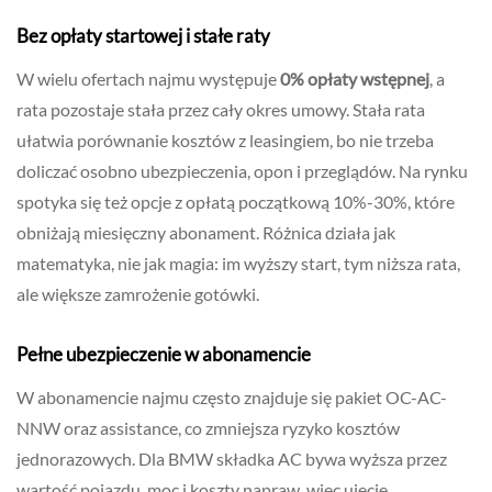
Bez opłaty startowej i stałe raty
W wielu ofertach najmu występuje
0% opłaty wstępnej
, a
rata pozostaje stała przez cały okres umowy. Stała rata
ułatwia porównanie kosztów z leasingiem, bo nie trzeba
doliczać osobno ubezpieczenia, opon i przeglądów. Na rynku
spotyka się też opcje z opłatą początkową 10%-30%, które
obniżają miesięczny abonament. Różnica działa jak
matematyka, nie jak magia: im wyższy start, tym niższa rata,
ale większe zamrożenie gotówki.
Pełne ubezpieczenie w abonamencie
W abonamencie najmu często znajduje się pakiet OC-AC-
NNW oraz assistance, co zmniejsza ryzyko kosztów
jednorazowych. Dla BMW składka AC bywa wyższa przez
wartość pojazdu, moc i koszty napraw, więc ujęcie