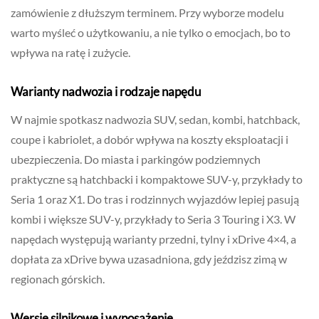
zamówienie z dłuższym terminem. Przy wyborze modelu
warto myśleć o użytkowaniu, a nie tylko o emocjach, bo to
wpływa na ratę i zużycie.
Warianty nadwozia i rodzaje napędu
W najmie spotkasz nadwozia SUV, sedan, kombi, hatchback,
coupe i kabriolet, a dobór wpływa na koszty eksploatacji i
ubezpieczenia. Do miasta i parkingów podziemnych
praktyczne są hatchbacki i kompaktowe SUV-y, przykłady to
Seria 1 oraz X1. Do tras i rodzinnych wyjazdów lepiej pasują
kombi i większe SUV-y, przykłady to Seria 3 Touring i X3. W
napędach występują warianty przedni, tylny i xDrive 4×4, a
dopłata za xDrive bywa uzasadniona, gdy jeździsz zimą w
regionach górskich.
Wersje silnikowe i wyposażenie