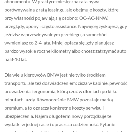
abonamentu. W praktyce miesięczna rata bywa
porównywalna z ratą leasingu, ale obejmuje koszty, które
przy własności pojawiają się osobno: OC-AC-NNW,
przeglądy, opony i często assistance. Najwięcej zyskujesz, gdy
jeździsz w przewidywalnym przebiegu, a samochód
wymieniasz co 2-4 lata. Mniej opłaca się, gdy planujesz
bardzo wysokie roczne kilometry albo chcesz zatrzymać auto
na 8-10 lat.
Dla wielu kierowców BMW jest nie tylko środkiem
transportu, ale też doświadczeniem: cisza w kabinie, pewność
prowadzenia i ergonomia, którą czuć w dłoniach po kilku
minutach jazdy. Równocześnie BMW pozostaje marką
premium, a to oznacza konkretne koszty serwisu i
ubezpieczenia. Najem długoterminowy porządkuje te
wydatki w jednej racie i upraszcza codzienność. Pytanie