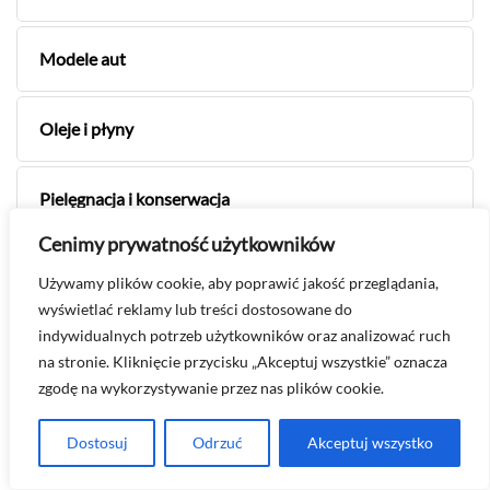
Modele aut
Oleje i płyny
Pielęgnacja i konserwacja
Cenimy prywatność użytkowników
Porady
Używamy plików cookie, aby poprawić jakość przeglądania,
wyświetlać reklamy lub treści dostosowane do
indywidualnych potrzeb użytkowników oraz analizować ruch
Silniki
na stronie. Kliknięcie przycisku „Akceptuj wszystkie” oznacza
zgodę na wykorzystywanie przez nas plików cookie.
Zakup auta
Dostosuj
Odrzuć
Akceptuj wszystko
Zakup i wybór auta