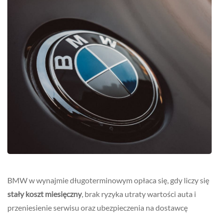
BMW w wynajmie długoterminowym opłaca się, gdy liczy się
stały koszt miesięczny
, brak ryzyka utraty wartości auta i
przeniesienie serwisu oraz ubezpieczenia na dostawcę