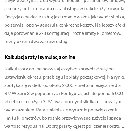
Zwykle zaczyna się od wyboru modelu i parametrów umowy,
a kończy odbiorem auta oraz obsługą w trakcie użytkowania.
Decyzja o pakiecie usług jest równie ważna jak wybór silnika,
bo serwis i opony generują konkretne koszty. Najlepszy efekt
daje porównanie 2-3 konfiguracji: różne limity kilometrów,
różny okres i dwa zakresy usług.
Kalkulacja raty i symulacja online
Kalkulatory online pozwalają szybko sprawdzić ratę po
ustawieniu okresu, przebiegu i opłaty początkowej. Na rynku
spotyka się widełki od około 2 000 zł netto miesięcznie dla
BMW Serii 3 w popularnych konfiguracjach do ponad 6 000
zł netto dla dużych SUV-ów z mocnymi silnikami i bogatym
wyposażeniem. Rata zmienia się wyraźnie po zwiększeniu
limitu kilometrów, bo rośnie przewidywane zużycie i spada
wartość rezydualna. Dobrą praktyką jest policzenie kosztu 1