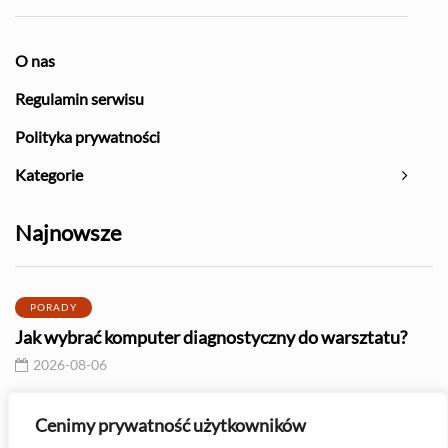
O nas
Regulamin serwisu
Polityka prywatności
Kategorie
Najnowsze
PORADY
Jak wybrać komputer diagnostyczny do warsztatu?
2026-08-06
SILNIKI
Cenimy prywatność użytkowników
Toyota RAV4 – jaki silnik wybrać i które jednostki są