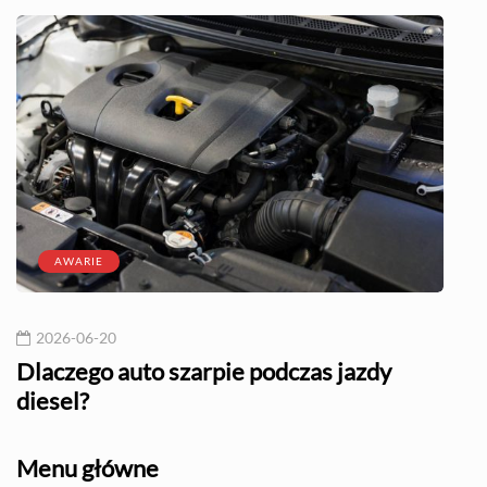
AWARIE
2026-06-20
20
l?
Dlaczego auto szarpie podczas jazdy
Naj
diesel?
Menu główne